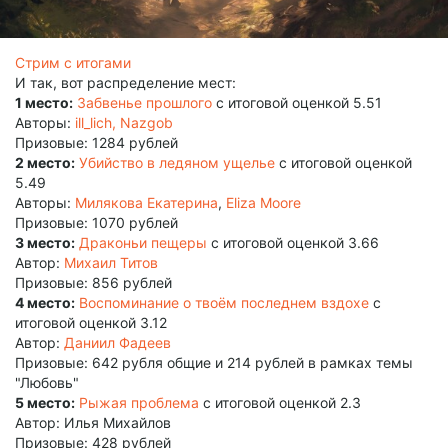
Стрим с итогами
И так, вот распределение мест:
1 место:
Забвенье прошлого
с итоговой оценкой 5.51
Авторы:
ill_lich, Nazgob
Призовые: 1284 рублей
2 место:
Убийство в ледяном ущелье
с итоговой оценкой
5.49
Авторы:
Милякова Екатерина
,
Eliza Moore
Призовые: 1070 рублей
3 место:
Драконьи пещеры
с итоговой оценкой 3.66
Автор:
Михаил Титов
Призовые: 856 рублей
4 место:
Воспоминание о твоём последнем вздохе
с
итоговой оценкой 3.12
Автор:
Даниил Фадеев
Призовые: 642 рубля общие и 214 рублей в рамках темы
"Любовь"
5 место:
Рыжая проблема
с итоговой оценкой 2.3
Автор: Илья Михайлов
Призовые: 428 рублей