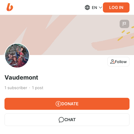
LOG IN
EN
Follow
Vaudemont
1
subscriber
1
post
DONATE
CHAT