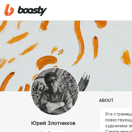
ABOUT
Эта страниц
повествующи
Юрий Злотников
художника-аб
Савельевича