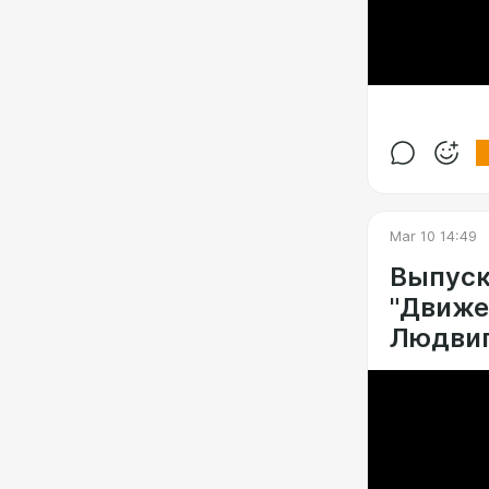
Mar 10 14:49
Выпуск
"Движе
Людвига