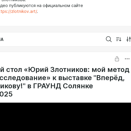
идео публикуются на официальном сайте
ttps://zlotnikov.art/
.
IA
й стол «Юрий Злотников: мой метод
исследование» к выставке "Вперёд,
никову!" в ГРАУНД Солянке
2025