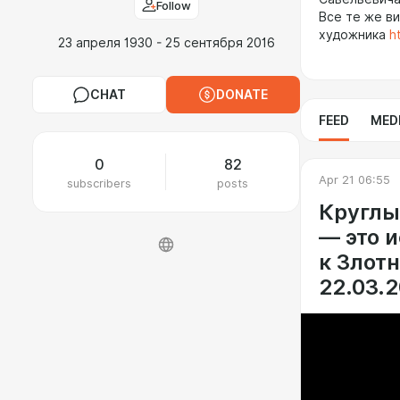
Follow
Все те же в
художника
h
23 апреля 1930 - 25 сентября 2016
CHAT
DONATE
FEED
MED
0
82
Apr 21 06:55
subscribers
posts
Круглы
— это 
к Злот
22.03.