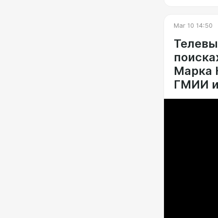
Mar 10 14:50
Телевып
поиска
Марка 
ГМИИ им