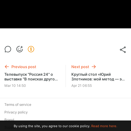
Previous post
Next post
Телевыпуск "Россия 24" о
Круглый стол «Юрий
выставке "В поисках другого
Злотников: мой метод — это
искусства в собрании Марка
исследование» к выставке
Mar 10 14:50
Apr 21 06:55
Курцера". Отдел личных
"Вперёд, к Злотникову!" в
коллекции ГМИИ им. А.С.
ГРАУНД Солянке 22.03.2025
Пушкина 17.10.2013
Terms of service
Privacy policy
Brand
By using the site, you agree to our cookie policy.
Read more here.
Support