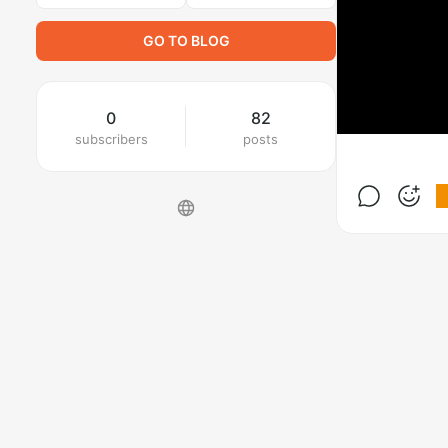
GO TO BLOG
0
82
subscribers
posts