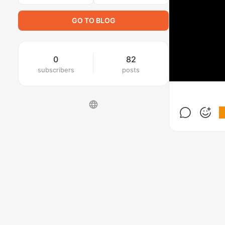
GO TO BLOG
0
82
subscribers
posts