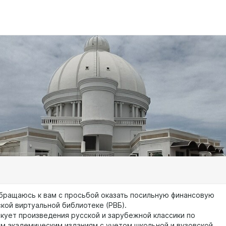
ащаюсь к вам с просьбой оказать посильную финансовую
кой виртуальной библиотеке (РВБ).
ет произведения русской и зарубежной классики по
м академическим изданиям с учетом школьной и вузовской