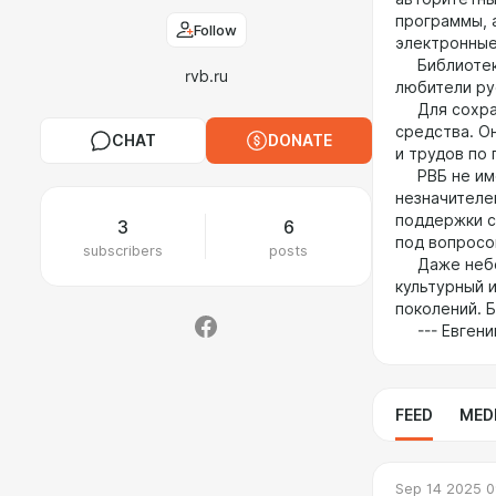
программы, 
Follow
электронные
Библиотекой
rvb.ru
любители ру
Для сохране
средства. О
CHAT
DONATE
и трудов по 
РВБ не имее
незначителен
поддержки с
3
6
под вопросо
subscribers
posts
Даже небол
культурный 
поколений. 
--- Евгений
FEED
MED
Sep 14 2025 0