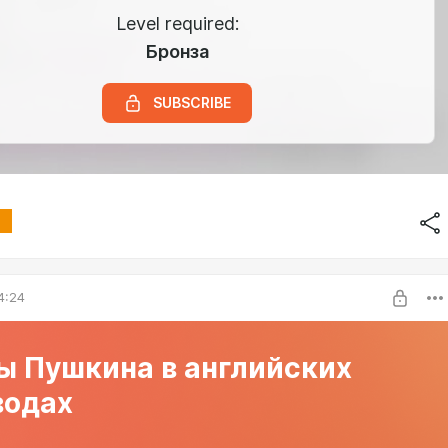
Level required:
Бронза
SUBSCRIBE
4:24
ы Пушкина в английских
водах