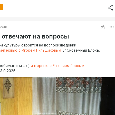
2:48
П отвечают на вопросы
й культуры строится на воспроизведении
интервью с Игорем Пильщиковым
// Системный Блокъ,
любимых книгах:]
интервью с Евгением Горным
 3.9.2025.