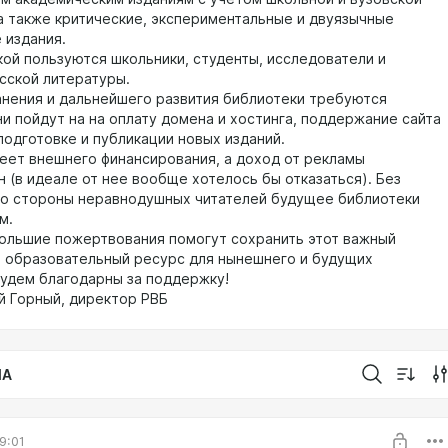
а также критические, экспериментальные и двуязычные
 издания.
 пользуются школьники, студенты, исследователи и
сской литературы.
ния и дальнейшего развития библиотеки требуются
ни пойдут на на оплату домена и хостинга, поддержание сайта
подготовке и публикации новых изданий.
т внешнего финансирования, а доход от рекламы
 (в идеале от нее вообще хотелось бы отказаться). Без
о стороны неравнодушных читателей будущее библиотеки
м.
ьшие пожертвования помогут сохранить этот важный
и образовательный ресурс для нынешнего и будущих
Будем благодарны за поддержку!
 Горный, директор РВБ
IA
9:01