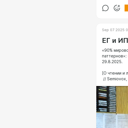
Sep 07 2025 0
ЕГ и И
«90% мирово
паттернов»:
29.8.2025.
[О чтении и 
// Semiovox,