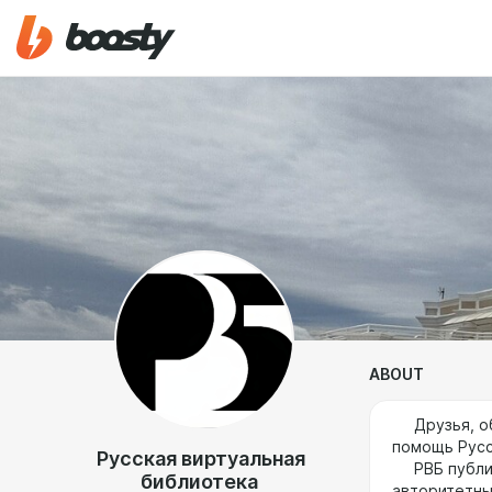
ABOUT
Друзья, обр
помощь Русс
Русская виртуальная
РВБ публику
библиотека
авторитетны