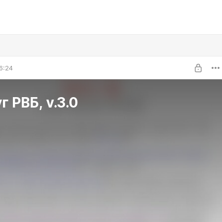
6:24
г РВБ, v.3.0