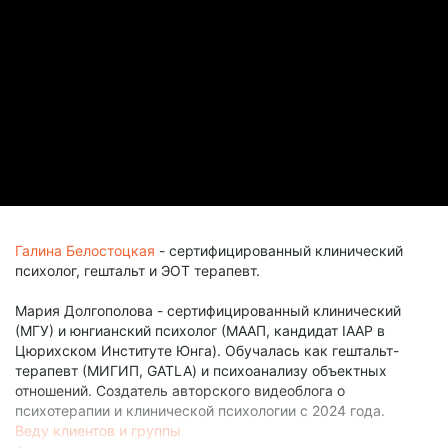
Галина Белостоцкая
- сертифицированный клинический
психолог, гештальт и ЭОТ терапевт.
Мария Долгополова - сертифицированный клинический
(МГУ) и юнгианский психолог (МААП, кандидат IAAP в
Цюрихском Институте Юнга). Обучалась как гештальт-
терапевт (МИГИП, GATLA) и психоанализу объектных
отношений. Создатель авторского видеоблога о
психотерапии и клинической психологии с 2024 года.
Веду клиентов и группы