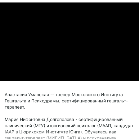
Анастасия Уманская -- тренер Московского Института
Гештальта и Психодрамы, сертифицированный гештальт-
терапевт.
Мария Нифонтовна Долгополова - сертифицированный
клинический (МГУ) и юнгианский психолог (МААП, кандидат
IAAP в Цюрихском Институте Юнга). Обучалась как
гештальт-терапевт (МИГИП, GATLA) и психоанализу