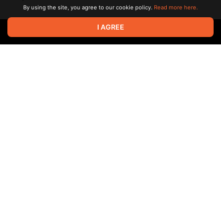
By using the site, you agree to our cookie policy.
Read more here.
I AGREE
Ольга Зайцева – психоаналитический терапевт, в прошлом
обучавшийся и сертифицировавшийся гештальт терапевт, в
практике с 2003 года.
Мария Долгополова
– сертифицированный клинический
(МГУ) и юнгианский психолог (МААП, кандидат IAAP в