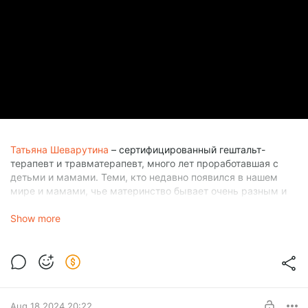
Татьяна Шеварутина
– сертифицированный гештальт-
терапевт и травматерапевт, много лет проработавшая с
детьми и мамами. Теми, кто недавно появился в нашем
мире и мамами, чье материнство бывает очень разным и
чей путь к материнству всегда уникален.
Show more
Мария Долгополова
– сертифицированный клинический
(МГУ) и юнгианский психолог (МААП, кандидат IAAP в
Цюрихском Институте Юнга). Дополнительный тренинг в
гештальт-терапии (МИГИП, GATLA) и психоанализе
объектных отношений.
Aug 18 2024 20:22