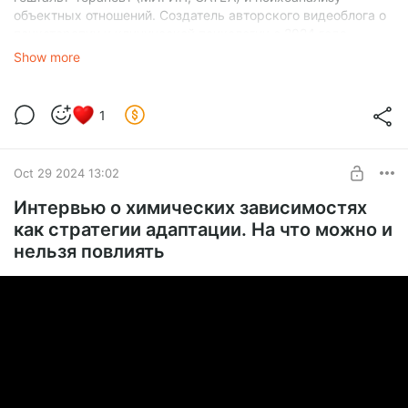
объектных отношений. Создатель авторского видеоблога о
психотерапии и клинической психологии с 2024 года.
Веду клиентов и группы
Show more
Актуальные мероприятия:
https://t.me/dolgopolovamaria
1
Oct 29 2024 13:02
Интервью о химических зависимостях
как стратегии адаптации. На что можно и
нельзя повлиять