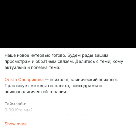
Наше новое интервью готово. Будем рады вашим
просмотрам и обратным связям. Делитесь с теми, кому
актуальна и полезна тема.
Ольга Оноприкова
-- психолог, клинический психолог.
Практикует методы гештальта, психодрамы и
психоаналитической терапии.
Таймлайн:
0.00 Кто мы?
2.42 Как появилась и почему была выбрана тема про
«мертвую мать»?
Show more
4.54 Вопросы слушателей: Встреча с темой мамы «на
каждом шагу».