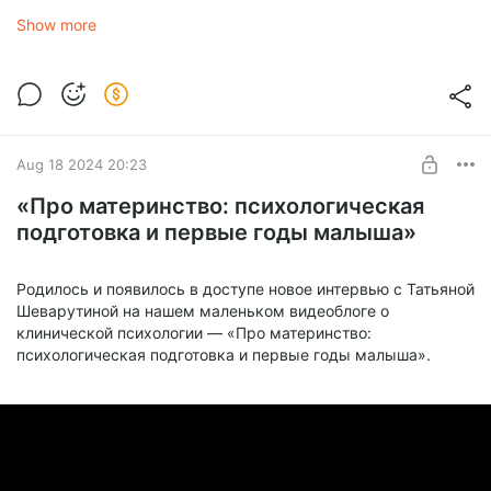
и зарубежные кадровые компании. Как тренер и
Show more
консультант специализируется в вопросах управления
персоналом, оценки и развития специалистов и
менеджеров, организации рекрутингового и
консалтингового бизнеса, построения системы подбора
сотрудников, обучения навыкам рекрутмента.
Соучредитель крупнейшего кадрового холдинга России и
СНГ «Анкор» (1989 - 2007).
Aug 18 2024 20:23
«Про материнство: психологическая
подготовка и первые годы малыша»
Родилось и появилось в доступе новое интервью с Татьяной
Шеварутиной на нашем маленьком видеоблоге о
клинической психологии — «Про материнство:
психологическая подготовка и первые годы малыша».