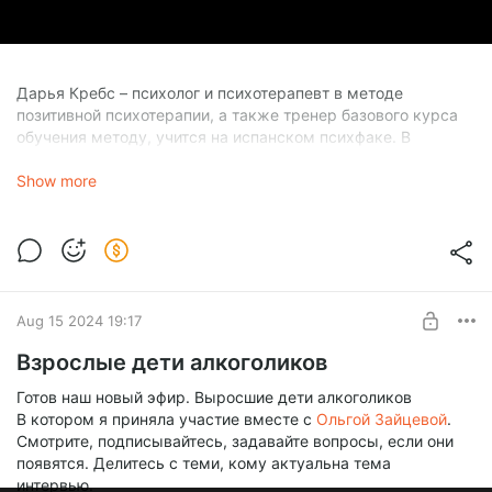
Дарья Кребс – психолог и психотерапевт в методе
позитивной психотерапии, а также тренер базового курса
обучения методу, учится на испанском психфаке. В
свободное время Даша ведёт блог и видео канал о
психологах, которых разбросало по разным уголкам этого
Show more
света, об их миграционных историях и о том, как найти
ресурсы «на тысячу квестов в день».
Aug 15 2024 19:17
Взрослые дети алкоголиков
Готов наш новый эфир. Выросшие дети алкоголиков
В котором я приняла участие вместе с
Ольгой Зайцевой
.
Смотрите, подписывайтесь, задавайте вопросы, если они
появятся. Делитесь с теми, кому актуальна тема
интервью.