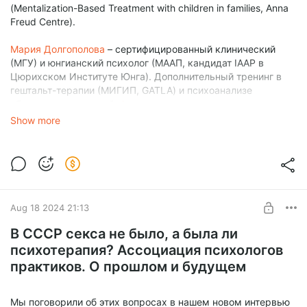
(Mentalization-Based Treatment with children in families, Anna
Freud Centre).
Мария Долгополова
– сертифицированный клинический
(МГУ) и юнгианский психолог (МААП, кандидат IAAP в
Цюрихском Институте Юнга). Дополнительный тренинг в
гештальт-терапии (МИГИП, GATLA) и психоанализе
объектных отношений.
Актуальные мероприятия и новые
выпуски
.
Show more
Aug 18 2024 21:13
В СССР секса не было, а была ли
психотерапия? Ассоциация психологов
практиков. О прошлом и будущем
Мы поговорили об этих вопросах в нашем новом интервью