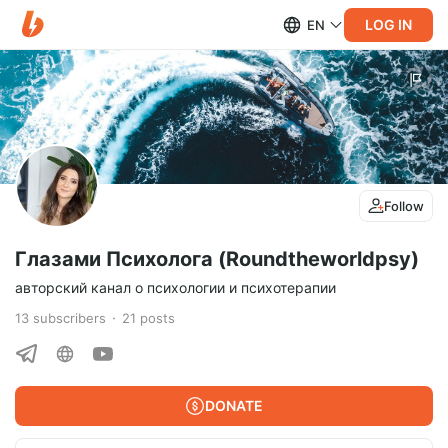
LOG IN
EN
Follow
Глазами Психолога (Roundtheworldpsy)
авторский канал о психологии и психотерапии
13
subscribers
21
posts
DONATE