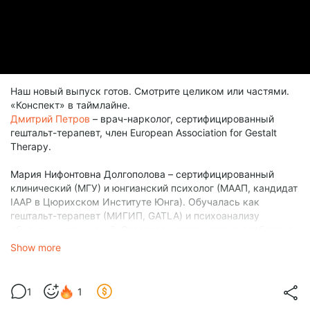
Наш новый выпуск готов. Смотрите целиком или частями.
«Конспект» в таймлайне.
Дмитрий Петров
– врач-нарколог, сертифицированный
гештальт-терапевт, член European Association for Gestalt
Therapy.
Мария Нифонтовна Долгополова – сертифицированный
клинический (МГУ) и юнгианский психолог (МААП, кандидат
IAAP в Цюрихском Институте Юнга). Обучалась как
гештальт-терапевт (МИГИП, GATLA) и психоанализу
объектных отношений. Создатель авторского видеоблога о
психотерапии и клинической психологии с 2024 года.
Show more
Веду клиентов и группы
Актуальные мероприятия:
https://t.me/dolgopolovamaria
1
1