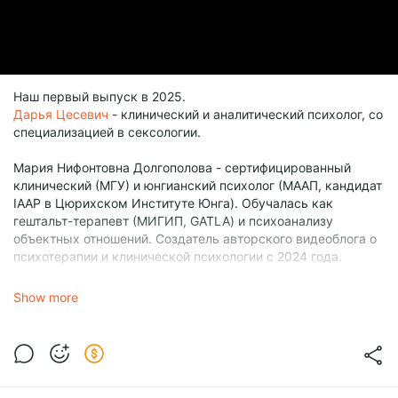
Наш первый выпуск в 2025.
Дарья Цесевич
- клинический и аналитический психолог, со
специализацией в сексологии.
Мария Нифонтовна Долгополова - сертифицированный
клинический (МГУ) и юнгианский психолог (МААП, кандидат
IAAP в Цюрихском Институте Юнга). Обучалась как
гештальт-терапевт (МИГИП, GATLA) и психоанализу
объектных отношений. Создатель авторского видеоблога о
психотерапии и клинической психологии с 2024 года.
Актуальные мероприятия:
Show more
https://t.me/dolgopolovamaria