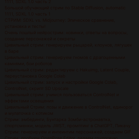
1111, SDXL 1.0 часть 2
Большой обучающий стрим по Stable Diffusion, automatic
1111, SDXL 1.0 часть 1
СТРИМ: SDXL vs. Midjourney: Эпическое сравнение,
установка и тесты!
Очень пошлый нейрострим: новинки, ответы на вопросы,
создание персонажей и секреты
Цивильный стрим: генерируем рыцарей, клоунов, лягушек
в баре
Цивильный стрим: генерируем гномов с драгоценными
камнями, бои роботов
Цивильный стрим: редактируем с Hakuimg, Latent Couple,
переустановка Google Colab
Цивильный стрим: запуск и настройки Google Colab,
ControlNet, скрипт SD Upscale
Цивильный стрим: учимся пользоваться ControlNet и
эффектами освещения
Цивильный Стрим: позы и движение в ControlNet, единорог
и мулаточка с котиком
Стрим: эмбединги, Бунтарка Зомби-астронавтка,
спортсменки, модель JWST, промптинг в ChatGPT, Пикачу
Стрим: генерируем и инпеинтим персонажей, создаем GIF
Стрим: пробуем OpenPose Editor, делаем групповую