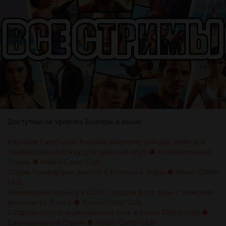
Доступны на уровнях Бунтарь и выше:
Изучаем FaceFusion Portable нейронку для дип фейков и
генерируем обложку для трека на ютуб ● Еженедельный
Стрим ● Neuro-Cartel Club
Стрим Генерируем вместе в Fooocus + Лоры ● Neuro-Cartel
Club
Генерируем музыку в UDIO, создали фолк трек с женским
вокалом за 4 часа ● Neuro-Cartel Club
Создали крутой музыкальный трек в стиле EDM в Udio ●
Еженедельный Стрим ● Neuro-Cartel Club