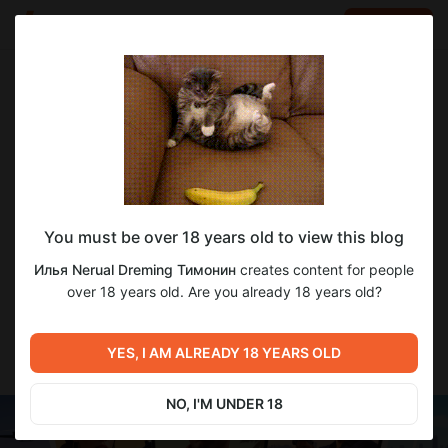
LOG IN
EN
Go to blog
Илья Nerual Dreming Тимонин
Dec 14 2023 07:23
SUBSCRIBE
Все стримы в одном посте
You must be over 18 years old to view this blog
Дорогие друзья!
Илья Nerual Dreming Тимонин
creates content for people
Специально для вашего удобства - оглавление по всем
over 18 years old. Are you already 18 years old?
стримам.
Искать стримы, полезные лайфхаки и нужную тематику
YES, I AM ALREADY 18 YEARS OLD
теперь стало намного удобней!
NO, I'M UNDER 18