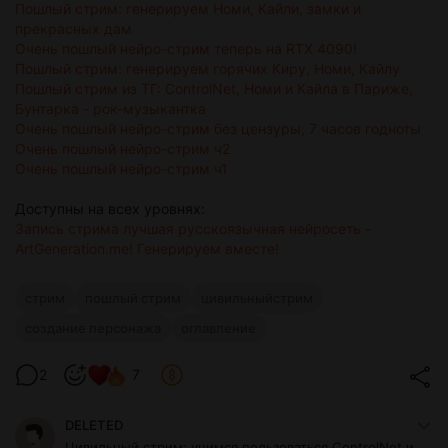
Пошлый стрим: генерируем Номи, Кайли, замки и
прекрасных дам
Очень пошлый нейро-стрим теперь на RTX 4090!
Пошлый стрим: генерируем горячих Киру, Номи, Кайлу
Пошлый стрим из ТГ: ControlNet, Номи и Кайла в Париже,
Бунтарка - рок-музыкантка
Очень пошлый нейро-стрим без цензуры, 7 часов годноты
Очень пошлый нейро-стрим ч2
Очень пошлый нейро-стрим ч1
Доступны на всех уровнях:
Запись стрима лучшая русскоязычная нейросеть -
ArtGeneration.me! Генерируем вместе!
стрим
пошлый стрим
цивильныйстрим
создание персонажа
оглавление
2
7
DELETED
Цивильный стрим: учимся пользоваться ControlNet и