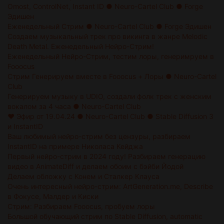
Omost, ControlNet, Instant ID ● Neuro-Cartel Club ● Forge
Эдишен
Еженедельный Стрим ● Neuro-Cartel Club ● Forge Эдишен
Создаем музыкальный трек про викинга в жанре Melodic
Death Metal. Еженедельный Нейро-Стрим!
Еженедельный Нейро-Стрим, тестим лоры, генеримруем в
Fooocus
Стрим Генерируем вместе в Fooocus + Лоры ● Neuro-Cartel
Club
Генерируем музыку в UDIO, создали фолк трек с женским
вокалом за 4 часа ● Neuro-Cartel Club
❤️ Эфир от 19.04.24 ● Neuro-Cartel Club ● Stable Diffusion 3
и InstantID
Ваш любимый нейро-стрим без цензуры, разбираем
InstantID на примере Николаса Кейджа
Первый нейро-стрим в 2024 году! Разбираем генерацию
видео в AnimateDiff и делаем обоим с бэйби Йодой
Делаем обложку с Конем и Сталкер Клауса
Очень интересный нейро-стрим: ArtGeneration.me, Describe
в Фокусе, Малдер и Киски
Стрим: Разбираем Fooocus, пробуем лоры
Большой обучающий стрим по Stable Diffusion, automatic