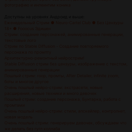
фотографию и инпеинтим коника
Доступны на уровнях Андроид и выше:
Еженедельный Стрим ● Neuro-Cartel Club ● Без Цензуры
18+ ● Fooocus Эдишен
Стрим: создание персонажей, анимированные генерации,
текстовые лого
Стрим по Stable Diffusion - Создание повторяемого
персонажа по промпту
Архитектурно-ремонтный нейрострим!
Stable Diffusion стрим без цензуры, изображение с текстом,
анимированные генерации
Пошлый стрим: roop, промты, After Detailer, infinite zoom,
боты и многое другое
Очень пошлый нейро-стрим: экстрасети, новые
расширения, новые техники и много девочек
Пошлый стрим: создание персонажа, Бунтарка, работа с
промтами
Очень пошлый нейро-стрим: стили, апскейлер, контролнет,
новая модель
Очень пошлый стрим: генерируем девочек, обсуждаем что
же делать без гугл коллаба