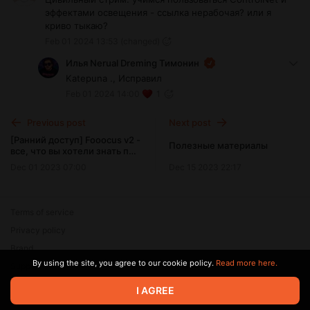
эффектами освещения - ссылка нерабочая? или я
криво тыкаю?
Feb 01 2024 13:53
(changed)
Илья Nerual Dreming Тимонин
Katepuna ., Исправил
Feb 01 2024 14:00
1
Previous post
Next post
[Ранний доступ] Fooocus v2 -
Полезные материалы
все, что вы хотели знать про
Input Image, но боялись
Dec 01 2023 07:00
Dec 15 2023 22:17
спросить
Terms of service
Privacy policy
Brand
By using the site, you agree to our cookie policy.
Read more here.
Support
© 2026 Zaya Solutions Limited. All rights reserved. All trademarks
I AGREE
are the property of their respective owners.