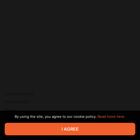
Terms of service
Privacy policy
Brand
By using the site, you agree to our cookie policy.
Read more here.
Support
© 2026 Zaya Solutions Limited. All rights reserved. All trademarks
I AGREE
are the property of their respective owners.