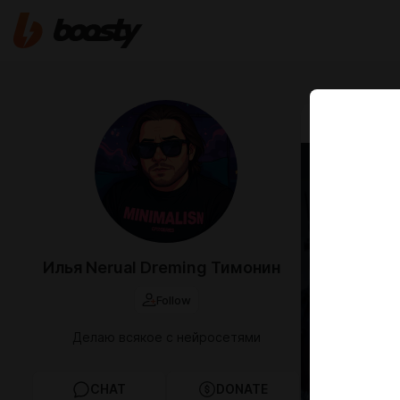
Oct 13 2023 2
Стри
аним
текст
Илья Nerual Dreming Тимонин
Создаем п
Follow
делать ан
в идеогра
Делаю всякое с нейросетями
CHAT
DONATE