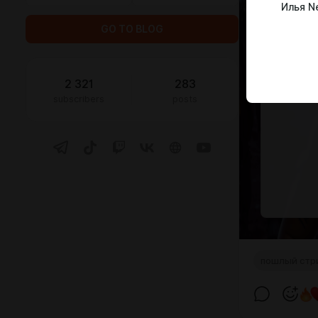
Илья N
GO TO BLOG
2 321
283
subscribers
posts
пошлый стр