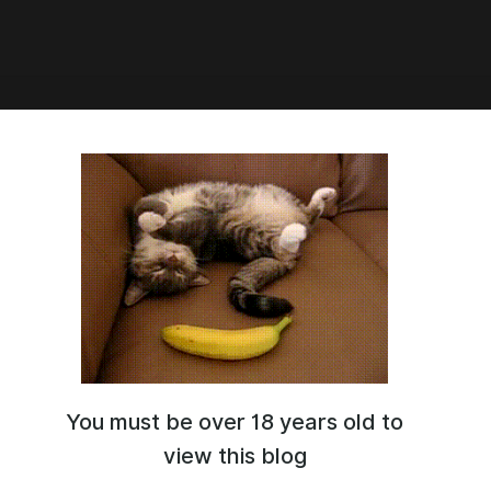
2:43
м, создание персонажей,
ированные генерации,
овые лого
овторяемых персонажей по промпту, узнали как
имированные генерации прямо в SD и текстовые лого
м с анимацией фона
You must be over 18 years old to
view this blog