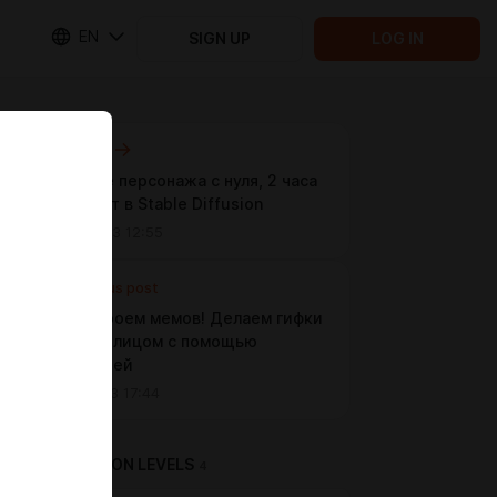
EN
SIGN UP
LOG IN
Next post
Создание персонажа с нуля, 2 часа
за 6 минут в Stable Diffusion⁠⁠
Oct 14 2023 12:55
Previous post
Стань героем мемов! Делаем гифки
со своим лицом с помощью
нейросетей
Oct 11 2023 17:44
SUBSCRIPTION LEVELS
4