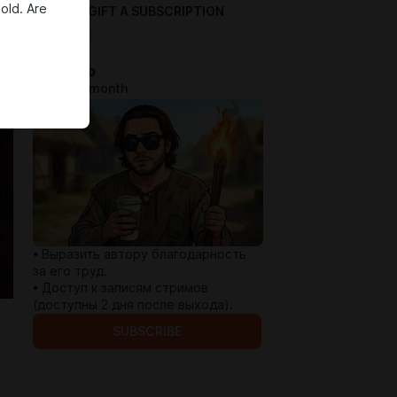
old. Are
GIFT A SUBSCRIPTION
Спасибо
$3.9 per month
• Выразить автору благодарность
за его труд.
• Доступ к записям стримов
(доступны 2 дня после выхода).
SUBSCRIBE