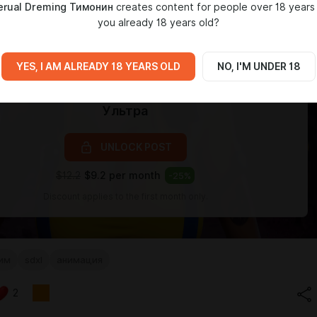
erual Dreming Тимонин
creates content for people over 18 years 
you already 18 years old?
YES, I AM ALREADY 18 YEARS OLD
NO, I'M UNDER 18
Level required:
Ультра
UNLOCK POST
$12.2
$9.2 per month
-
25
%
Discount applies to the first month only.
им
sdxl
анимация
2