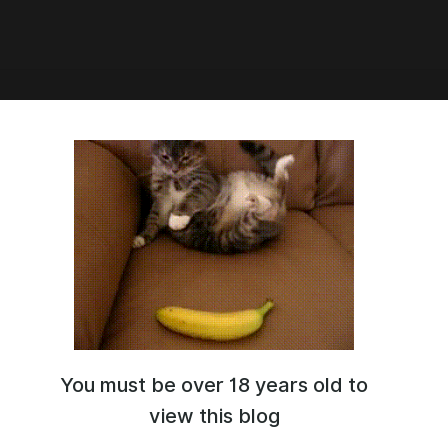
3:01
али крутой музыкальный трек
ле EDM в Udio ●
едельный Стрим ● Neuro-
l Club
 нуля трек в Udio за 5 часов.
You must be over 18 years old to
view this blog