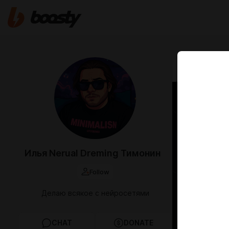
Jun 14 2024 2
Созд
в сти
Ежен
Илья Nerual Dreming Тимонин
Carte
Follow
Создали с
Делаю всякое с нейросетями
CHAT
DONATE