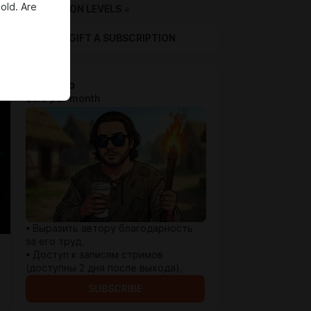
old. Are
SUBSCRIPTION LEVELS
4
GIFT A SUBSCRIPTION
Спасибо
$3.9 per month
• Выразить автору благодарность
за его труд.
• Доступ к записям стримов
(доступны 2 дня после выхода).
SUBSCRIBE