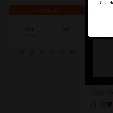
Илья N
GO TO BLOG
2 321
283
subscribers
posts
стрим
му