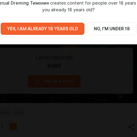
erual Dreming Тимонин
creates content for people over 18 years 
you already 18 years old?
YES, I AM ALREADY 18 YEARS OLD
NO, I'M UNDER 18
Level required:
Вайб
UNLOCK POST
зыка
udio
2