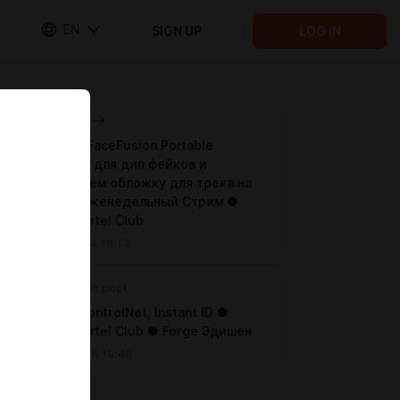
EN
SIGN UP
LOG IN
Next post
Изучаем FaceFusion Portable
нейронку для дип фейков и
генерируем обложку для трека на
ютуб ● Еженедельный Стрим ●
Neuro-Cartel Club
Jun 21 2024 19:13
Previous post
Omost, ControlNet, Instant ID ●
Neuro-Cartel Club ● Forge Эдишен
Jun 07 2024 19:46