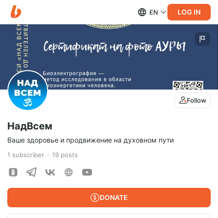
LOG IN
EN
Follow
НадВсем
Ваше здоровье и продвижение на духовном пути
1
subscriber
19
posts
DONATE