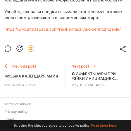
Узнайте, как наши предки называли этот феномен и какие
идеи о нем развиваются в современном мире.
https://wiki.atmaspace.com/reinkarnacziya-i-pererozhdenie/
Previous post
Next post
🧲 ЭФФЕКТЫ АУРЫ ПРИ
МУЗЫКА КАЛЕНДАРЯ МАЙЯ
РЭЙКИ ИНИЦИАЦИЯХ:
ИЗМЕНЕНИЯ РАЗМЕРА И
Apr 14 2024 23:59
May 10 2024 14:36
ФОРМЫ
Terms of service
Privacy policy
Brand
By using the site, you agree to our cookie policy.
Read more here.
Support