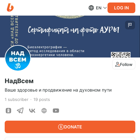
LOG IN
EN
Follow
НадВсем
Ваше здоровье и продвижение на духовном пути
1
subscriber
19
posts
DONATE