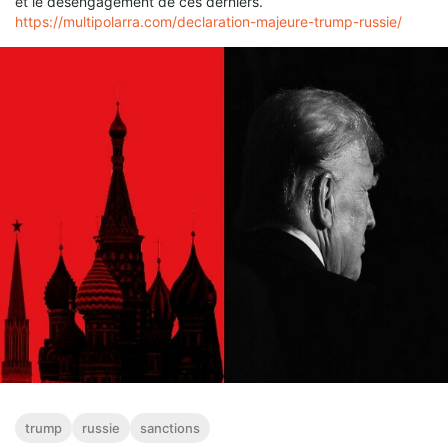
et le désengagement de ces derniers.
https://multipolarra.com/declaration-majeure-trump-russie/
trump
russie
sanctions