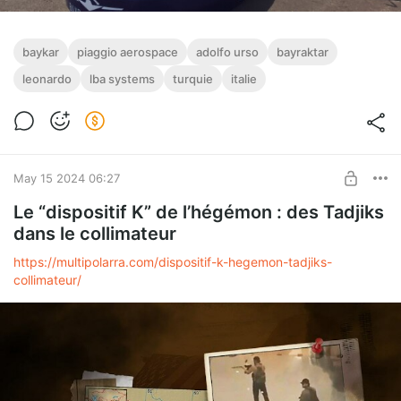
baykar
piaggio aerospace
adolfo urso
bayraktar
leonardo
lba systems
turquie
italie
May 15 2024 06:27
Le “dispositif K” de l’hégémon : des Tadjiks
dans le collimateur
https://multipolarra.com/dispositif-k-hegemon-tadjiks-
collimateur/