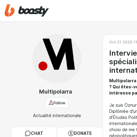
Oct 21 2025 11
Intervi
spéciali
interna
Multipolarra
? Qui êtes-v
Multipolarra
intéresse p
Follow
Je suis Öznur
Diplômée d’un 
Actualité internationale
d’Études Poli
international
choisi de me 
CHAT
DONATE
géopolitique