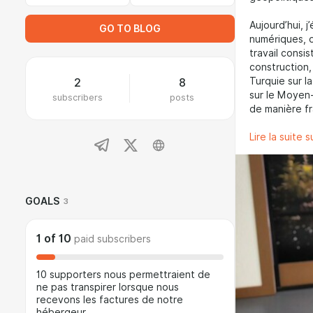
Aujourd’hui, 
GO TO BLOG
numériques, 
travail consi
construction,
Turquie sur l
2
8
sur le Moyen-O
subscribers
posts
de manière fr
Lire la suite 
GOALS
3
1
of
10
paid subscribers
10 supporters nous permettraient de
ne pas transpirer lorsque nous
recevons les factures de notre
hébergeur.