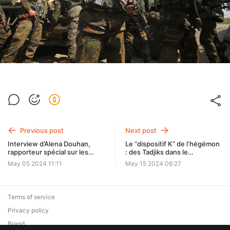
Previous post
Next post
Interview d’Alena Douhan,
Le “dispositif K” de l’hégémon
rapporteur spécial sur les
: des Tadjiks dans le
mesures coercitives
collimateur
May 05 2024 11:11
May 15 2024 06:27
unilatérales
Terms of service
Privacy policy
Brand