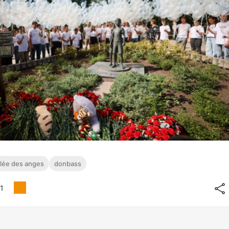
llée des anges
donbass
1