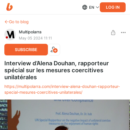
LOG IN
EN
Go to blog
Multipolarra
May 05 2024 11:11
SUBSCRIBE
Interview d’Alena Douhan, rapporteur
spécial sur les mesures coercitives
unilatérales
https://multipolarra.com/interview-alena-douhan-rapporteur-
special-mesures-coercitives-unilaterales/