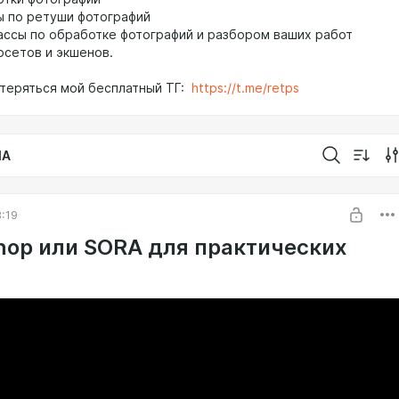
ы по ретуши фотографий
ассы по обработке фотографий и разбором ваших работ
рсетов и экшенов.
отеряться мой бесплатный ТГ:
https://t.me/retps
IA
8:19
hop или SORA для практических