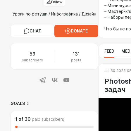
Follow
– Мини-курс
– Мастер-кл
Уроки по ретуши / Инфографика / Дизайн
– Наборы пе
Что бы не п
CHAT
DONATE
FEED
MED
59
131
subscribers
posts
Jul 30 2025 0
Photos
задач
GOALS
2
1
of
30
paid subscribers