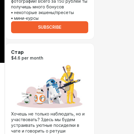
фотографий! Всего за 150 рублей ты
получишь много бонусов
• некоторые экшены/пресеты
• мини-курсы
SUBSCRIBE
Стар
$4.6 per month
Хочешь не только наблюдать, но и
участвовать? Здесь мы будем
устраивать уютные посиделки в
чате и говорить о ретуши