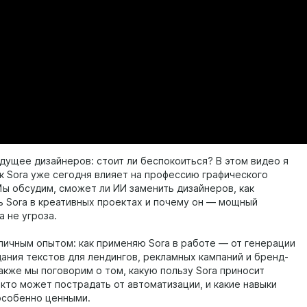
удущее дизайнеров: стоит ли беспокоиться? В этом видео я
ак Sora уже сегодня влияет на профессию графического
Мы обсудим, сможет ли ИИ заменить дизайнеров, как
ь Sora в креативных проектах и почему он — мощный
а не угроза.
личным опытом: как применяю Sora в работе — от генерации
дания текстов для лендингов, рекламных кампаний и бренд-
акже мы поговорим о том, какую пользу Sora приносит
 кто может пострадать от автоматизации, и какие навыки
особенно ценными.