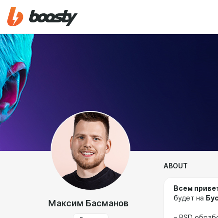
ABOUT
Всем приве
будет на
Бу
Максим Басманов
– PSD обраб