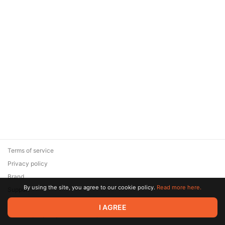
Terms of service
Privacy policy
Brand
By using the site, you agree to our cookie policy.
Read more here.
Support
© 2026 Zaya Solutions Limited. All rights reserved. All trademarks
I AGREE
are the property of their respective owners.