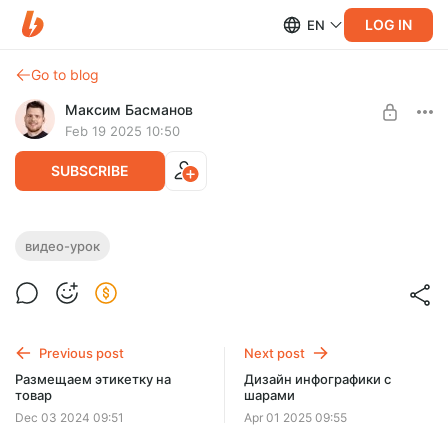
LOG IN
EN
Go to blog
Максим Басманов
Feb 19 2025 10:50
SUBSCRIBE
Создаем инфографику используя ИИ и
видео-урок
photoshop
Level required:
Добрый человек
Создание информативной и привлекательной инфографики
может быть увлекательным процессом
SUBSCRIBE
Previous post
Next post
Размещаем этикетку на
Дизайн инфографики с
товар
шарами
Dec 03 2024 09:51
Apr 01 2025 09:55