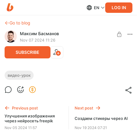
LOG IN
EN
Go to blog
Максим Басманов
Nov 07 2024 11:26
SUBSCRIBE
Быстрая тень прозрачных для объектов
видео-урок
Level required:
Записал короткое но полезное видео как рисовать тени для
Стар min
прозрачных объектов в фотошоп
SUBSCRIBE
Previous post
Next post
Улучшения изображения
Создаем стикеры через AI
через нейросеть freepik
Nov 05 2024 11:57
Nov 19 2024 07:21