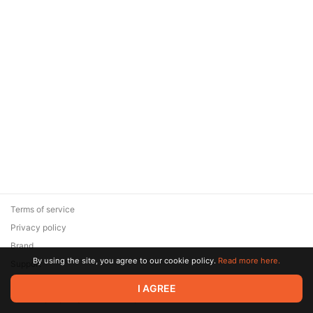
Terms of service
Privacy policy
Brand
By using the site, you agree to our cookie policy.
Read more here.
Support
© 2026 Zaya Solutions Limited. All rights reserved. All trademarks
I AGREE
are the property of their respective owners.