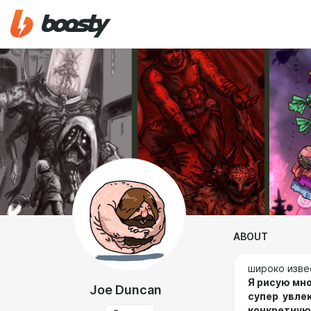
ABOUT
широко изве
Я рисую мно
Joe Duncan
супер увлек
конкретную 