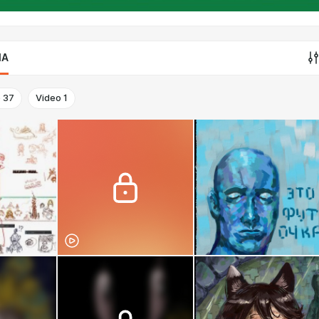
IA
o
37
Video
1