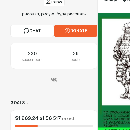
Follow
рисовал, рисую, буду рисовать
CHAT
DONATE
230
36
subscribers
posts
GOALS
2
$1 869.24
of
$6 517
raised