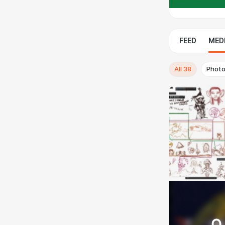
FEED
MED
All
38
Phot