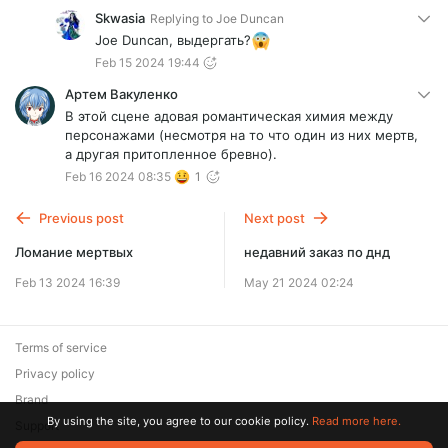
Skwasia
Replying to
Joe Duncan
Joe Duncan, выдергать?
Feb 15 2024 19:44
Артем Вакуленко
В этой сцене адовая романтическая химия между
персонажами (несмотря на то что один из них мертв,
а другая притопленное бревно).
Feb 16 2024 08:35
1
Previous post
Next post
Ломание мертвых
недавний заказ по днд
Feb 13 2024 16:39
May 21 2024 02:24
Terms of service
Privacy policy
Brand
By using the site, you agree to our cookie policy.
Read more here.
Support