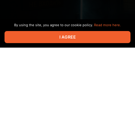
By using the site, you agree to our cookie policy.
Read more here.
I AGREE
Она задумчиво посмотрела на своё отражение в зеркале.
Слегка улыбнулась, обнажив белоснежные зубы. Её светло-
серые глаза гармонировали со смуглой кожей.
Белоснежные волосы мягко спускались с плеч. Настроение
у Саши сегодня было прекрасное — самое начало весны.
Ярко-голубое небо. Где-то ещё лежат грязные сугробы, а
где-то уже сквозь них пробивается новая весенняя жизнь.
Она подумала, что, наверное, никогда бы не вышла на
улицу, если бы ей не нужно было сегодня идти в
поликлинику. Да, повод, конечно, не самый лучший, но тем
не менее это повод прогуляться, и она с удовольствием
накинула светлый пиджак, надела тёмные сапоги,
Show more
поправила короткую юбку и, хлопнув железной дверью,
выскочила на улицу.