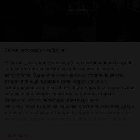
Когда объявили его станцию, он, отбросив все мысли о
работе, вышел из вагона. От свежего загородного воздуха
на душе стало легче. Все житейские проблемы тут же
померкли и потеряли свою важность. Он прошагал по
платформе, спустился к лесной тропинке и огляделся.
Возле продуктового, чуть поскрипывая от легкого ветерка,
качался тусклый фонарь, освещающий вход в магазин.
Слева, метрах в пяти, виднелось начало знакомой
Серия рассказов «Фабрика»
дорожки.
— Антох, доставай, — скомандовал светловолосый парень,
только что открывший крышку багажника из салона
автомобиля. Одна нога уже уверенно стояла на земле,
вторая всё ещё придавливала коврик салона с
водительской стороны. Он деловито держался левой рукой
за руль и вполоборота смотрел, как Антон, открыв
багажник, что-то перебирал внутри руками.
Наконец Рома вышел из машины, слегка прихлопнув дверь,
и двинулся на помощь товарищу. Дойдя до багажника, он
вытянулся, подняв руки вверх, глубоко вдохнул свежий
воздух и оглянулся, радуясь отличной погоде и хорошему
настроению.
Show more
— Ты с охраной точно договорился? Не хочу краснеть