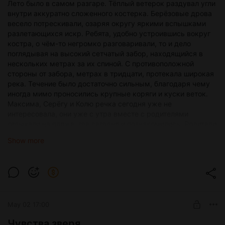
непокорное здание, которое как будто бы не собиралось
Лето было в самом разгаре. Тёплый ветерок раздувал угли
сдаваться, показывая всей округе, что оно и дальше будет
внутри аккуратно сложенного костерка. Берёзовые дрова
здесь навсегда и никто не сможет это изменить.
весело потрескивали, озаряя округу яркими вспышками
разлетающихся искр. Ребята, удобно устроившись вокруг
костра, о чём-то негромко разговаривали, то и дело
поглядывая на высокий сетчатый забор, находящийся в
нескольких метрах за их спиной. С противоположной
стороны от забора, метрах в тридцати, протекала широкая
река. Течение было достаточно сильным, благодаря чему
иногда мимо проносились крупные коряги и куски веток.
Максима, Серёгу и Колю речка сегодня уже не
интересовала, они уже с утра вместе с родителями
отдыхали на пляже, где сегодня и познакомились. Родители
под вечер пошли в какое-то кафе отметить знакомство и
Show more
начало такого замечательного и желанного отпуска. Ребята
же невероятными усилиями уговорили разрешить им
остаться на пляже подольше и прийти уже вечером домой.
Родители неохотно, но всё же согласились пойти на уступки
подросткам.
— Что-то мне в это не верится, — Максим недоверчиво
скривил лицо.
May 02 17:00
— Да точно говорю, у меня здесь был товарищ, так он
Чувства зверя
клялся, что всё так и было, — убеждал Серёга. — И не