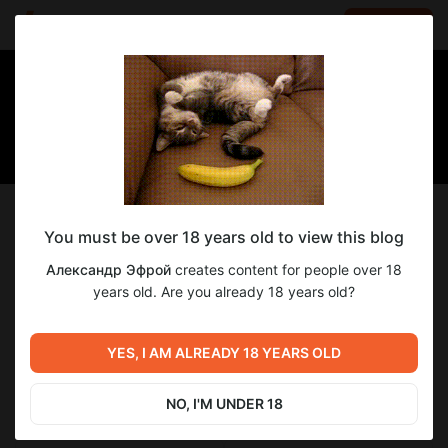
LOG IN
EN
Follow
You must be over 18 years old to view this blog
Александр Эфрой
Александр Эфрой
creates content for people over 18
Мистические/хоррор-рассказы
years old. Are you already 18 years old?
99
subscribers
19
posts
YES, I AM ALREADY 18 YEARS OLD
NO, I'M UNDER 18
SUBSCRIBE