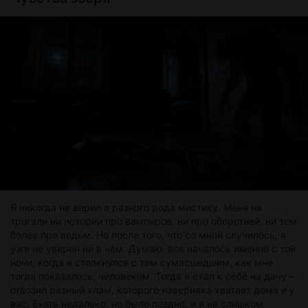
только с ними такое случалось. Лет пять назад ходили
слухи, что там влюблённая парочка исчезла.
— Прям исчезла? — переспросил Коля. — Что, совсем
ничего не нашли?
— Вроде бы телефон только, по которому и отследили это
место, и то телефон парня, а девушки так и не нашли, —
Серёга шмыгнул носом.
— Не верю я в это сверхъестественное, такого же не
может быть. Сейчас всё можно объяснить, наука идёт
вперёд, технологии и суперкомпьютеры, а ты всё призраки
и монстры, — Макс ухмыльнулся, глядя на Сергея, затем
перевёл взгляд на Николая, тот кивнул.
Я никогда не верил в разного рода мистику. Меня не
трогали ни истории про вампиров, ни про оборотней, ни тем
более про ведьм. Но после того, что со мной случилось, я
уже не уверен ни в чем. Думаю, все началось именно с той
ночи, когда я столкнулся с тем сумасшедшим, как мне
тогда показалось, человеком. Тогда я ехал к себе на дачу –
отвозил разный хлам, которого наверняка хватает дома и у
вас. Ехать недалеко, но было поздно, и я не слишком