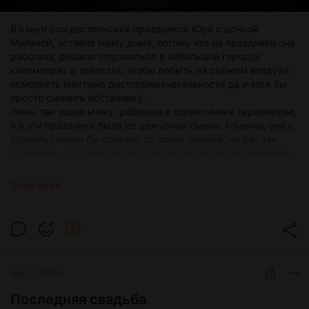
сквозь окна и мягко падал тонкими полосками, освещая
часть коридора. В следующий раз звук застал ее напротив
В канун рождественских праздников Юра с дочкой
детской комнаты. В этот раз она разглядела, как что-то
Миланой, оставив маму дома, потому что на праздники она
сверкнуло в глубине помещения.
работала, решили отправиться в небольшой городок
километрах в трёхстах, чтобы побыть на свежем воздухе,
осмотреть местные достопримечательности да и хотя бы
просто сменить обстановку.
Лена, так звали маму, работала в поликлинике терапевтом,
и в эти праздники была её дежурная смена. Конечно, она с
удовольствием бы поехала со своей семьёй, но раз так
сложились обстоятельства, она не желала их задерживать
и помогала собираться им в дорогу.
Юра только разводил руками, когда супруга забивала в
Show more
еле закрывающийся чемодан очередную вещь для дочери,
потому как у самого Юрия с собой было лишь пара тёплых
носков да сменное нижнее бельё. Но то, что у дочери
должно быть всё это, он понимал, и потому только и
оставалось, что разводить руками.
— Завтра в дорогу, давайте не задерживайтесь, ложитесь
Apr 11 17:00
спать пораньше, а я уже пошёл, — прокомментировал Юра
свой отход.
Последняя свадьба
— Спокойной ночи, дорогой.