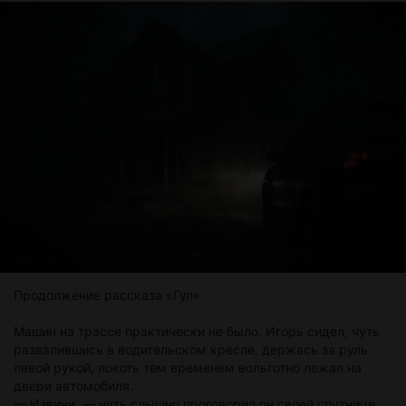
Призрак...
Он невольно сглотнул застрявший в горле ком. Откуда там
был призрак? — задал он немой вопрос сам себе. И тут же
решил проверить вчерашний звонок. И да, этот звонок со
Светиного телефона действительно был. Значит, было и всё
остальное, все события ему не приснились и не
привиделись. Вся картина сложилась воедино. От этого у
него побежали мурашки по спине.
Продолжение рассказа «Гул»
Машин на трассе практически не было. Игорь сидел, чуть
развалившись в водительском кресле, держась за руль
левой рукой, локоть тем временем вольготно лежал на
двери автомобиля.
— Извини, — чуть слышно проговорил он своей спутнице.