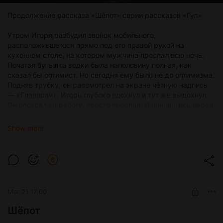
Продолжение рассказа «Шёпот» серии рассказов «Гул»
Утром Игоря разбудил звонок мобильного,
расположившегося прямо под его правой рукой на
кухонном столе, на котором мужчина проспал всю ночь.
Початая бутылка водки была наполовину полная, как
сказал бы оптимист. Но сегодня ему было не до оптимизма.
Подняв трубку, он рассмотрел на экране чёткую надпись
— «Главврач». Игорь глубоко вдохнул и тут же выдохнул.
Он опоздал на работу, просто проспал. Извинившись перед
руководителем, он стал спешно собираться.
Тут он на мгновение остановился. В памяти начали
Show more
всплывать события предшествующего дня. Он смутно
начал вспоминать Свету, свою девушку, с которой они
вместе работали, труп пациентки, от которого они вместе с
ней хотели избавиться, и, в конце концов, тот самый дом, в
котором он последний раз всех их видел.
Всех видел, — подумал про себя Игорь.
Mar 21 17:00
Да, он видел действительно всех: и Свету, и ту вторую
девушку, с которой он провёл жестокий эксперимент,
Шёпот
результатом которого стала её мучительная смерть.