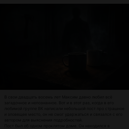
Супруга оторвалась от дел и, поднявшись, чуть привстав на
носочках, чтобы дотянуться до мужа, поцеловала его. Дочь
тоже подбежала и обняла папу, прижавшись к груди, ей
было двенадцать лет, и выше она ещё не дотягивалась.
Девчонки ещё покопались с чемоданами, пакетами и
вскоре легли спать.
Утром, встав пораньше, Юрий нежно разбудил
недовольных дам и принялся собираться в дорогу. Слегка
позавтракав, он отнёс все вещи в машину. Они
попрощались в прихожей с мамой и, взявшись с дочкой за
руки, спустились на лифте и, выйдя на улицу, отправились
в путь.
В свои двадцать восемь лет Максим давно любил всё
загадочное и непознанное. Вот и в этот раз, когда в его
любимой группе ВК написали небольшой пост про страшное
и зловещее место, он не смог удержаться и связался с его
автором для выяснения подробностей.
Пост был об одном проклятом доме. Он находился в