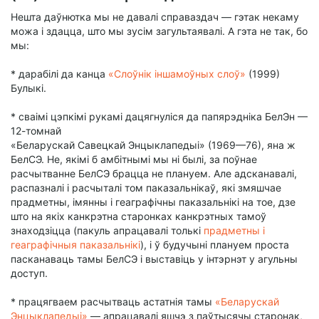
Нешта даўнютка мы не давалі справаздач — гэтак некаму
можа і здацца, што мы зусім загультаявалі. А гэта не так, бо
мы:
* дарабілі да канца
«Слоўнік іншамоўных слоў»
(1999)
Булыкі.
* сваімі цэпкімі рукамі дацягнуліся да папярэдніка БелЭн —
12-томнай
«Беларускай Савецкай Энцыклапедыі» (1969—76), яна ж
БелСЭ. Не, якімі б амбітнымі мы ні былі, за поўнае
расчытванне БелСЭ брацца не плануем. Але адсканавалі,
распазналі і расчыталі том паказальнікаў, які змяшчае
прадметны, імянны і геаграфічны паказальнікі на тое, дзе
што на якіх канкрэтна старонках канкрэтных тамоў
знаходзіцца (пакуль апрацавалі толькі
прадметны і
геаграфічныя паказальнікі
), і ў будучыні плануем проста
пасканаваць тамы БелСЭ і выставіць у інтэрнэт у агульны
доступ.
* працягваем расчытваць астатнія тамы
«Беларускай
Энцыклапедыі»
— апрацавалі яшчэ з паўтысячы старонак,