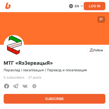
LOG IN
EN
Follow
МТГ «RэЗервацыЯ»
Пераклад і лакалізацыя / Перевод и локализация
5
subscribers
27
posts
SUBSCRIBE