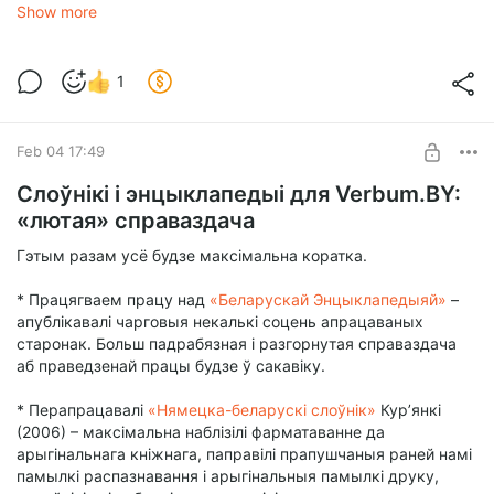
Show more
1
Feb 04 17:49
Слоўнікі і энцыклапедыі для Verbum.BY:
«лютая» справаздача
Гэтым разам усё будзе максімальна коратка.
* Працягваем працу над
«Беларускай Энцыклапедыяй»
–
апублікавалі чарговыя некалькі соцень апрацаваных
старонак. Больш падрабязная і разгорнутая справаздача
аб праведзенай працы будзе ў сакавіку.
* Перапрацавалі
«Нямецка-беларускі слоўнік»
Кур’янкі
(2006) – максімальна наблізілі фарматаванне да
арыгінальнага кніжнага, паправілі прапушчаныя раней намі
памылкі распазнавання і арыгінальныя памылкі друку,