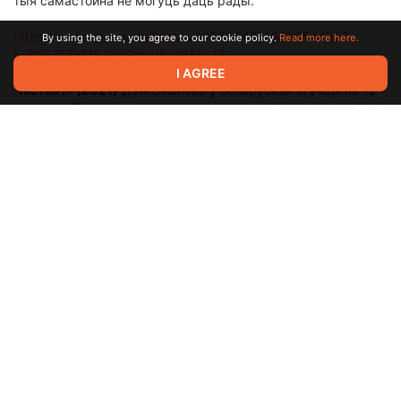
тыя самастойна не могуць даць рады.
https://x.com/spravavy/status/1950934712676954455?
By using the site, you agree to our cookie policy.
Read more here.
t=StliEJSZKMRJ9xGmuUiUwg&s=19
31 ліпеня на інтэрнэт-экраны выйшаў фільм
«Дзюна.
I AGREE
Частка І» (2021)
Дэні Вільнёва ў беларускай агучцы на 12
чалавек. Так сталася, што што для гэтага фільма мы пабылі
кансультантамі датычна тэрмінаў і назваў, што
сустракаюцца ў свеце Дзюны. Таксама ў перакладзе
фільма выкарыстоўваецца наш пераклад малітвы супраць
страху:
Няможна баяцца. Страх забівае розум. Страх — гэта малая
смерць, што вядзе да поўнага зніштажэння. Смела
сустрэну свой страх. Дазволю прайсці яму па мне і скрозь
мяне. І калі ён міне, угледжуся ўнутраным зрокам на шлях
яго. Там, дзе прайшоў страх, не застанецца нічога.
Застануся толькі я.
Паглядзець фільм можна ў
анлайн-кінатэатры КінаКіпа
.
https://t.me/Alten671Games/20
7 жніўня выйшла беларусізацыя
«Lego Batman: The
Videogame»
ад
Alten
(пераклад) і
Гульца
(рэдактура). Тут
мы выступілі ўжо ў ролі тэхнічных спецыялістаў, і