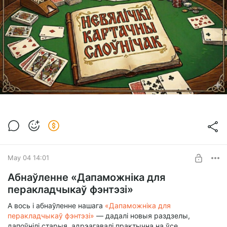
May 04 14:01
Абнаўленне «Дапаможніка для
перакладчыкаў фэнтэзі»
А вось і абнаўленне нашага
«Дапаможніка для
перакладчыкаў фэнтэзі»
— дадалі новыя раздзелы,
дапоўнілі старыя, адрэагавалі практычна на ўсе