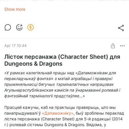
Show more
Apr 17 10:44
Лісток персанажа (Character Sheet) для
Dungeons & Dragons
«У рамках калегіяльнай працы над «Дапаможнікам для
перакладчыкаў фэнтэзі» з мэтай апрабацыі і праверкі
прымяняльнасці бягучых тэрміналагічных напрацовак
Агульнарэспубліканская камісія па ўнармаванні ролевай і
фэнтэзійнай тэрміналогіі прадстаўляе...»
Прасцей кажучы, каб на практыцы праверыць, што мы
панапрыдумвалі ў
«Дапаможніку»
, быў зроблены пераклад
лістка персанажа (Character Sheet) для 5-й рэдакцыі (2014
г.) ролевай сістэмы Dungeons & Dragons. Вядома, у