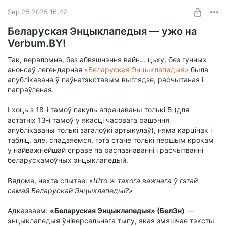
камп’ютары, у маі 1981 ў СССР распрацоўваецца «ЭВМ
Sep 25 2025 16:42
индивидуального пользования “Электроника НЦ-8010”», а
пасля і іншыя бытавыя і вучэбныя камп’ютары, у тым ліку
Беларуская Энцыклапедыя — ужо на
наша мінская «Няміга». Выкладанне інфарматыкі спярша
Verbum.BY!
ўводзіцца ў прафесійна-тэхнічных вучылішчах (1983-84), а
потым (1985-86) і ў сярэдняй школе. Ідзе «Перабудова», па
Так, вераломна, без абвяшчэння вайн... цьху, без гучных
СССР адбываецца абуджэнне нацыянальна-арыентаваных
анонсаў легендарная
«Беларуская Энцыклапедыя»
была
сіл, на 1986/87 плануецца выпуск школьнага падручніка па
апублікавана ў паўнатэкставым выглядзе, расчытаная і
інфарматыцы на нацыянальных мовах усіх рэспублік, у
папраўленая.
тым ліку беларускай.
Паваротным пунктам можа лічыць «Русско-белорусский
І хоць з 18-і тамоў пакуль апрацаваны толькі 5 (для
словарь по микроэлектронике» (1990) Матсана, які хай і
астатніх 13-і тамоў у якасці часовага рашэння
быў банальнай выбаркай адпаведных тэрмінаў з «Русско-
апублікаваны толькі загалоўкі артыкулаў), няма карцінак і
белорусского словаря» Глебкі, Коласа і Крапівы, усё-ткі
табліц, але, спадзяемся, гэта стане толькі першым крокам
стаў першым спецыялізаваным слоўнікам у сферы
у найважнейшай справе па распазнаванні і расчытванні
беларускага ІТ.
беларускамоўных энцыклапедый.
Вядома, нехта спытае: «
Што ж такога важнага ў гэтай
самай Беларускай Энцыклапедыі?
»
Адказваем:
«Беларуская Энцыклапедыя» (БелЭн)
—
энцыклапедыя ўніверсальнага тыпу, якая змяшчае тэксты