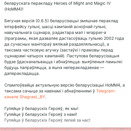
беларускага перакладу Heroes of Might and Magic IV
(HoMM4)!
Бягучая версія (0.6.5) беларусізацыі змяшчае пераклад
інтэрфейсу гульні, шасці кампаній асноўнай гульні,
навучальнага сцэнара, рэдактара мап і wrapper-а
(праграмы, якая дазваляе дастасоўваць гульню 2002 года
да сучасных манітораў вялікай раздзяляльнасці), а
таксама частковую агучку (застаўкі і прамовы перад
сцэнарамі чатырох кампаній). Паступова беларусізацыя
будзе ўдасканальвацца і абнаўляцца: выяўленыя памылкі
будуць папраўляцца, а яшчэ неперакладзенае —
даперакладацца.
Спампоўвайце актуальную версію беларусізацыі HoMM4, а
таксама сачыце за навінамі і абнаўленнямі ў
Telegram-
канале ShagraeL_BY
.
Гуляйце ў беларускіх Герояў, як мы!
Гуляйце ў беларускіх Герояў з намі!
Гуляйце ў беларускіх Герояў лепей за нас!