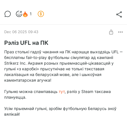
1
Dec 06 2025 09:43
Рэліз UFL на ПК
Праз столькі гадоў чакання на ПК нарэшце выходзіць UFL ‒
бясплатны fair-to-play футбольны сімулятар ад кампаніі
Strikerz Inc. Акрамя розных прыемнасцей-цікавасцей у
гульні «з каробкі» прысутнічае не толькі тэкставая
лакалізацыя на беларускай мове, але і шыкоўная
каментатарская агучка!
Гульню можна спампаваць
тут
, рэліз у Steam таксама
плануецца.
Усім прыемнай гульні, зробім футбольную Беларусь зноў
вялікай!