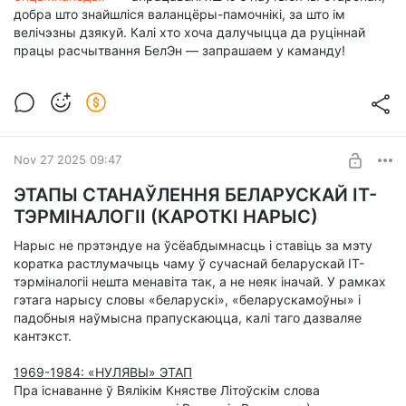
добра што знайшліся валанцёры-памочнікі, за што ім
велічэзны дзякуй. Калі хто хоча далучыцца да руціннай
працы расчытвання БелЭн — запрашаем у каманду!
Nov 27 2025 09:47
ЭТАПЫ СТАНАЎЛЕННЯ БЕЛАРУСКАЙ ІТ-
ТЭРМІНАЛОГІІ (КАРОТКІ НАРЫС)
Нарыс не прэтэндуе на ўсёабдымнасць і ставіць за мэту
коратка растлумачыць чаму ў сучаснай беларускай ІТ-
тэрміналогіі нешта менавіта так, а не неяк іначай. У рамках
гэтага нарысу словы «беларускі», «беларускамоўны» і
падобныя наўмысна прапускаюцца, калі таго дазваляе
кантэкст.
1969-1984: «НУЛЯВЫ» ЭТАП
Пра існаванне ў Вялікім Княстве Літоўскім слова