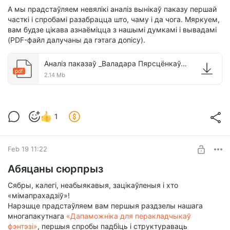
А мы прадстаўляем невялікі аналіз вынікаў паказу першай
часткі і спробамі разабрацца што, чаму і да чога. Мяркуем,
вам будзе цікава азнаёміцца з нашымі думкамі і вывадамі
(PDF-файл далучаны да гэтага допісу).
Аналіз паказаў _Валадара Пярсцёнкаў_ у Беларусі і за яе межамі. Ч. 1.pdf
pdf
2.14 Mb
1
Feb 19 11:22
Абяцаны сюрпрыз
Сябры, калегі, неабыякавыя, зацікаўленыя і хто
«мімапрахадзіў»!
Нарэшце прадстаўляем вам першыя раздзелы нашага
многапакутнага
«Дапаможніка для перакладчыкаў
фэнтэзі»
, першыя спробы падбіць і структураваць