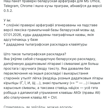
Наш пакет праверкі беларускай арфаграфіі для MS Office,
Telegram, Chrome і яшчэ кучы праграм, абнавіўся да версіі
0.5.2.
У ім:
* слоўнікі праверкі арфаграфіі згенераваны на падставе
версіі лексіка-граматычнай базы беларускай мовы ад
07.01.2026, куды дададзены геаграфічныя назвы, якія
адсутнічаюць у базе
* дададзена тыпаграфская раскладка клавіятуры
Што такое тыпаграфская раскладка?
Яна ўяўляе сабой стандартную беларускую раскладку,
дапоўненую дадатковымі літарамі і сімваламі для больш
простага і зручнага ўводу тэксту. Яна дазваляе без
пераключэння на іншыя раскладкі і выкарыстання
старонніх утыліт лёгка ўводзіць розныя дадатковыя літары
кірыліцы (Ґ, Ї, И, Щ ...), знакі прыпынку («» “” — ...) і іншыя
карысныя сімвалы, а таксама ставіць на́ціск — усё гэта
робіцца з дапамогай утрымання клавішы AltGr (правы Alt)
або спалучэння клавіш Alt + Ctrl.
Спампаваць, як заўсёды, можна адсюль: