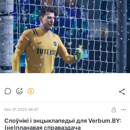
Dec 01 2025 08:47
Слоўнікі і энцыклапедыі для Verbum.BY:
(не)планавая справаздача