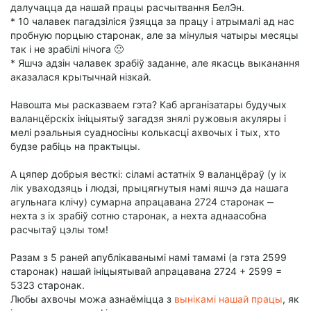
далучацца да нашай працы расчытвання БелЭн.
* 10 чалавек пагадзіліся ўзяцца за працу і атрымалі ад нас
пробную порцыю старонак, але за мінулыя чатыры месяцы
так і не зрабілі нічога 🙁
* Яшчэ адзін чалавек зрабіў заданне, але якасць выканання
аказалася крытычнай нізкай.
Навошта мы расказваем гэта? Каб арганізатары будучых
валанцёрскіх ініцыятыў загадзя знялі ружовыя акуляры і
мелі рэальныя суадносіны колькасці ахвочых і тых, хто
будзе рабіць на практыцы.
А цяпер добрыя весткі: сіламі астатніх 9 валанцёраў (у іх
лік уваходзяць і людзі, прыцягнутыя намі яшчэ да нашага
агульнага клічу) сумарна апрацавана 2724 старонак ‒
нехта з іх зрабіў сотню старонак, а нехта аднаасобна
расчытаў цэлы том!
Разам з 5 раней апублікаванымі намі тамамі (а гэта 2599
старонак) нашай ініцыятывай апрацавана 2724 + 2599 =
5323 старонак.
Любы ахвочы можа азнаёміцца з
вынікамі нашай працы
, як