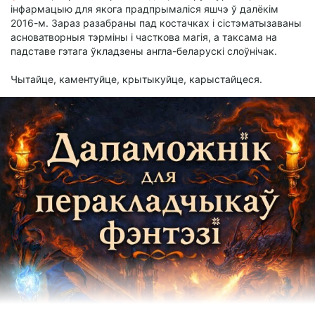
інфармацыю для якога прадпрымаліся яшчэ ў далёкім
2016-м. Зараз разабраны пад костачках і сістэматызаваны
асноватворныя тэрміны і часткова магія, а таксама на
падставе гэтага ўкладзены англа-беларускі слоўнічак.
Чытайце, каментуйце, крытыкуйце, карыстайцеся.