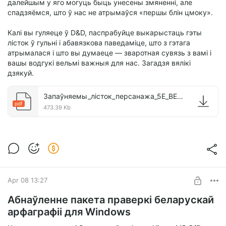
далейшым у яго могуць быць унесены змяненні, але
спадзяёмся, што ў нас не атрымаўся «першы блін цмоку».
Калі вы гуляеце ў D&D, паспрабуйце выкарыстаць гэты
лісток ў гульні і абавязкова паведаміце, што з гэтага
атрымалася і што вы думаеце — зваротная сувязь з вамі і
вашы водгукі вельмі важныя для нас. Загадзя вялікі
дзякуй.
Запаўняемы_лісток_персанажа_5Е_BE.pdf
pdf
473.39 Kb
Apr 08 13:27
Абнаўленне пакета праверкі беларускай
арфаграфіі для Windows