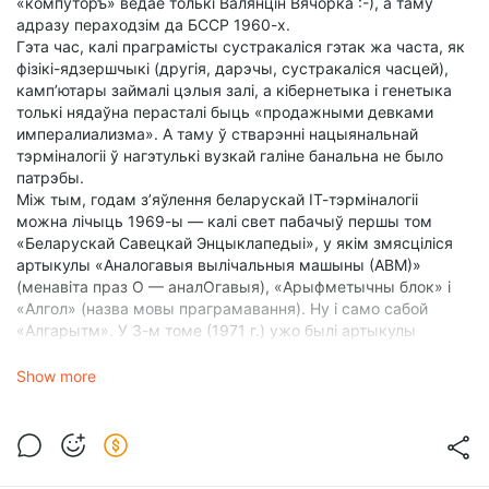
«компуторъ» ведае толькі Валянцін Вячорка :-), а таму
адразу пераходзім да БССР 1960-х.
Гэта час, калі праграмісты сустракаліся гэтак жа часта, як
фізікі-ядзершчыкі (другія, дарэчы, сустракаліся часцей),
камп’ютары займалі цэлыя залі, а кібернетыка і генетыка
толькі нядаўна перасталі быць «продажными девками
импералиализма». А таму ў стварэнні нацыянальнай
тэрміналогіі ў нагэтулькі вузкай галіне банальна не было
патрэбы.
Між тым, годам з’яўлення беларускай ІТ-тэрміналогіі
можна лічыць 1969-ы — калі свет пабачыў першы том
«Беларускай Савецкай Энцыклапедыі», у якім змясціліся
артыкулы «Аналогавыя вылічальныя машыны (АВМ)»
(менавіта праз О — аналОгавыя), «Арыфметычны блок» і
«Алгол» (назва мовы праграмавання). Ну і само сабой
«Алгарытм». У 3-м томе (1971 г.) ужо былі артыкулы
«Вылічальная машына», «Вылічальная машына “Мінск”»,
«Вылічальная тэхніка» і «Вылічальны цэнтр».
Show more
Для навін у СМІ і навукова-папулярных публікацый гэтага
было больш чым дастаткова.
1985-1989
Пры канцы 1970-х у свеце з’яўляюцца персанальныя