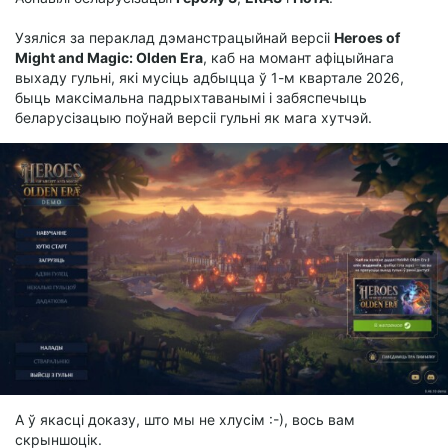
Узяліся за пераклад дэманстрацыйнай версіі
Heroes of
Might and Magic: Olden Era
, каб на момант афіцыйнага
выхаду гульні, які мусіць адбыцца ў 1-м квартале 2026,
быць максімальна падрыхтаванымі і забяспечыць
беларусізацыю поўнай версіі гульні як мага хутчэй.
А ў якасці доказу, што мы не хлусім :-), вось вам
скрыншоцік.