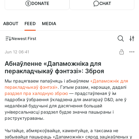
DONATE
CHAT
ABOUT
FEED
MEDIA
Newest First
Jun 12 06:41
Абнаўленне «Дапаможніка для
перакладчыкаў фэнтэзі»: Зброя
Мы працягваем папаўняць і абнаўляем
«Дапаможнік для
перакладчыкаў фэнтэзі»
. Гэтым разам, нарэшце, дадалі
раздзел пра халодную зброю
— прадстаўленая ў ім
падробка ўзбраення ўкладзена для аматараў D&D, але ў
недалёкай будучыні для дасягнення большай
універсальнасці раздзел будзе значна пашыраны і
рэструктураваны.
Чытайце, абмяркоўвайце, каментуйце, а таксама не
забывайце пашыраць «Дапаможнік» сярод зацікаўленых у