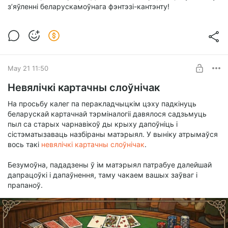
з’яўленні беларускамоўнага фэнтэзі-кантэнту!
May 21 11:50
Невялічкі картачны слоўнічак
На просьбу калег па перакладчыцкім цэху падкінуць
беларускай картачнай тэрміналогіі давялося садзьмуць
пыл са старых чарнавікоў ды крыху дапоўніць і
сістэматызаваць назбіраны матэрыял. У выніку атрымаўся
вось такі
невялічкі картачны слоўнічак
.
Безумоўна, пададзены ў ім матэрыял патрабуе далейшай
дапрацоўкі і дапаўнення, таму чакаем вашых заўваг і
прапаноў.