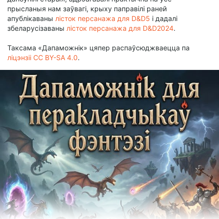
прысланыя нам заўвагі, крыху паправілі раней
апублікаваны
лісток персанажа для D&D5
і дадалі
збеларусізаваны
лісток персанажа для D&D2024
.
Таксама «Дапаможнік» цяпер распаўсюджваецца па
ліцэнзіі CC BY-SA 4.0
.