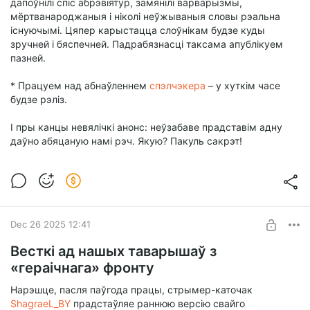
дапоўнілі спіс абрэвіятур, замянілі варварызмы,
мёртванароджаныя і ніколі неўжываныя словы рэальна
існуючымі. Цяпер карыстацца слоўнікам будзе куды
зручней і бяспечней. Падрабязнасці таксама апублікуем
пазней.
* Працуем над абнаўленнем
спэлчэкера
– у хуткім часе
будзе рэліз.
І пры канцы невялічкі анонс: неўзабаве прадставім адну
даўно абяцаную намі рэч. Якую? Пакуль сакрэт!
Dec 26 2025 12:41
Весткі ад нашых таварышаў з
«гераічнага» фронту
Нарэшце, пасля паўгода працы, стрымер-каточак
ShagraeL_BY
прадстаўляе раннюю версію свайго