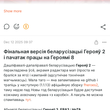
Show more
Dec 12 2025 09:37
Фінальная версія беларусізацыі Герояў 2
і пачатак працы на Героямі 8
Дашліфавалі-дапаліравалі беларусізацыю
Герояў 2
—
перакладзена ўсё, акрамя рэдактара мап (проста не
браліся за яго) і кампаній (адсутнічае тэхнічная
магчымасць). Мала таго — яна запампавана на github і
трапіць у наступную (1.1.13) афіцыйную зборку
fheroes2
,
таму недзе пад Новы год беларусізацыя будзе даступная
кожнаму ахвочаму прама «з каробкі». А пакуль яе можна
спампаваць
тут
.
Абнавілі беларусізацыі
Герояў 3
,
ERA3
і
HoTA
.