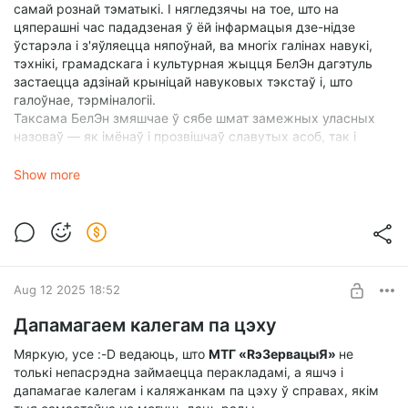
самай рознай тэматыкі. І нягледзячы на тое, што на
цяперашні час пададзеная ў ёй інфармацыя дзе-нідзе
ўстарэла і з'яўляецца няпоўнай, ва многіх галінах навукі,
тэхнікі, грамадскага і культурная жыцця БелЭн дагэтуль
застаецца адзінай крыніцай навуковых тэкстаў і, што
галоўнае, тэрміналогіі.
Таксама БелЭн змяшчае ў сябе шмат замежных уласных
назоваў — як імёнаў і прозвішчаў славутых асоб, так і
назваў геаграфічных аб'ектаў.
Зрэшты, БелЭн можна выкарыстоўваць як слоўнік — як
Show more
тлумачальны (артыкулы змяшчаюць лаканічныя
фармуліроўкі, блізкія да сваёй форме да ТСБМ/ТСБЛМ), так
і проста слоўнік беларускай мовы (у энцыклапедыі ёсць
нямала слоў, не зафіксаваных якімі-небудзь слоўнікамі
беларускай мовы і граматычнай база Інстытута
мовазнаўства).
Aug 12 2025 18:52
Таму карыстайцеся на здароўе і не забывайце нас
Дапамагаем калегам па цэху
падтрымліваць!
Мяркую, усе :-D ведаюць, што
МТГ «RэЗервацыЯ»
не
толькі непасрэдна займаецца перакладамі, а яшчэ і
P.S.
А
«Слоўнік іншамоўных слоў»
мы дапоўнілі артыкуламі
дапамагае калегам і каляжанкам па цэху ў справах, якім
на чарговыя дзве літары —
Н
і
О
.