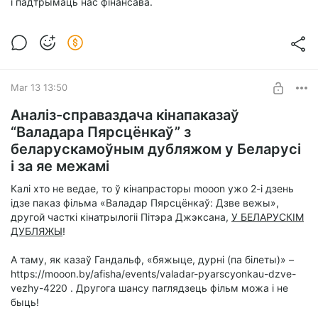
і падтрымаць нас фінансава.
Mar 13 13:50
Аналіз-справаздача кінапаказаў
“Валадара Пярсцёнкаў” з
беларускамоўным дубляжом у Беларусі
і за яе межамі
Калі хто не ведае, то ў кінапрасторы mooon ужо 2-і дзень
ідзе паказ фільма «Валадар Пярсцёнкаў: Дзве вежы»,
другой часткі кінатрылогіі Пітэра Джэксана,
У БЕЛАРУСКІМ
ДУБЛЯЖЫ
!
А таму, як казаў Гандальф, «бяжыце, дурні (па білеты)» –
https://mooon.by/afisha/events/valadar-pyarscyonkau-dzve-
vezhy-4220 . Другога шансу паглядзець фільм можа і не
быць!