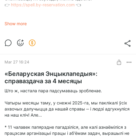
👉
https://spell.by-reservation.com
👈
Show more
Mar 27 16:24
«Беларуская Энцыклапедыя»:
справаздача за 4 месяцы
Што ж, настала пара падсумаваць зробленае.
Чатыры месяцы таму, у снежні 2025-га, мы паклікалі ўсіх
ахвочых далучыцца да нашай справы ‒ і людзі адгукнуліся
на наш кліч! Але...
* 11 чалавек папярэдне пагадзіліся, але калі азнаёміліся з
працэсам арганізацыі працы і аб'ёмам задач, вырашылі не