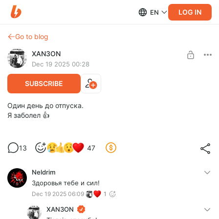
LOG IN
EN
Go to blog
XAN3ON
Dec 19 2025 00:28
SUBSCRIBE
Один день до отпуска.
Я заболел 👍
13
47
Neldrim
Здоровья тебе и сил!
Dec 19 2025 06:09
1
XAN3ON