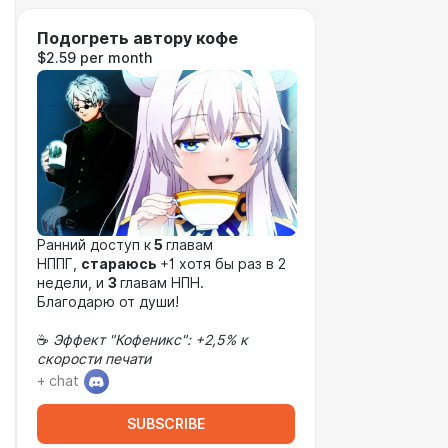
Подогреть автору кофе
$2.59 per month
Ранний доступ к
5
главам
НППГ,
стараюсь
+1 хотя бы раз в 2
недели, и
3
главам НПН.
Благодарю от души!
☕
Эффект "Кофеникс": +2,5% к
скорости печати
+ chat
SUBSCRIBE