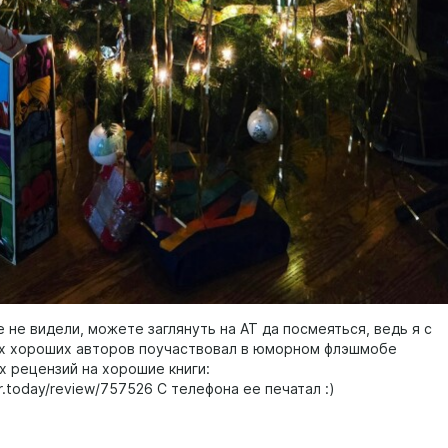
е не видели, можете заглянуть на АТ да посмеяться, ведь я с
х хороших авторов поучаствовал в юморном флэшмобе
х рецензий на хорошие книги:
or.today/review/757526 С телефона ее печатал :)