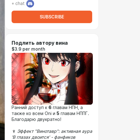
+ chat
SUBSCRIBE
Подлить автору вина
$3.9 per month
Ранний доступ к
6
главам НПН, а
также ко всем Oni и
5
главам НППГ.
Благодарю двукратно!
🍷
Эффект "Винотавр": активная аура
'В глазах двоится' - фанфиков