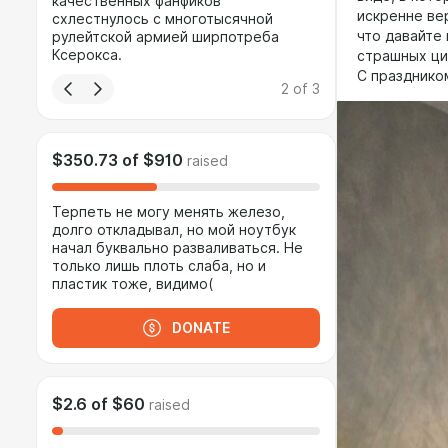
качественных фанфиков
искренне вер
схлестнулось с многотысячной
что давайте
рулейтской армией ширпотреба
Ксерокса.
страшных ци
С празднико
2
of
3
$350.73
of
$910
raised
Терпеть не могу менять железо,
долго откладывал, но мой ноутбук
начал буквально разваливаться. Не
только лишь плоть слаба, но и
пластик тоже, видимо(
DONATE
$2.6
of
$60
raised