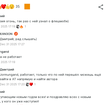
35
рий
зия огонь, так раз с ней узнал о флешмобе)
 2025 17:19
1
XAN3ON
Дмитрий, рад слышать)
Dec 31 2025 17:27
ngand
а не работает
 2025 17:19
Дмитрий
Jormungand, работает, только что по ней перешёл. можешь ещё
зайти в АТ напрямую и найти автора
Dec 31 2025 17:20
1
рий
тупающим новым годом всех! и поздравляю всех с новым
, у кого он уже наступил!