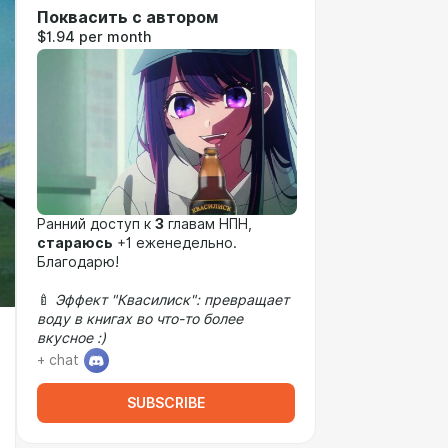
Поквасить с автором
$1.94 per month
Ранний доступ к
3
главам НПН,
стараюсь
+1 еженедельно.
Благодарю!
🍼
Эффект "Квасилиск": превращает
воду в книгах во что-то более
вкусное :)
+ chat
SUBSCRIBE