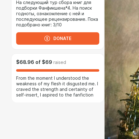
На следующий тур сбора книг для
подборки Фанфикшена*4. На поиск
годноты, ознакомление с ней и
последующее рецензирование. Пока
подобрано книг: 3/10
DONATE
$68.96
of
$69
raised
From the moment I understood the
weakness of my flesh it disgusted me. I
craved the strength and certainty of
self-insert, I aspired to the fanfiction