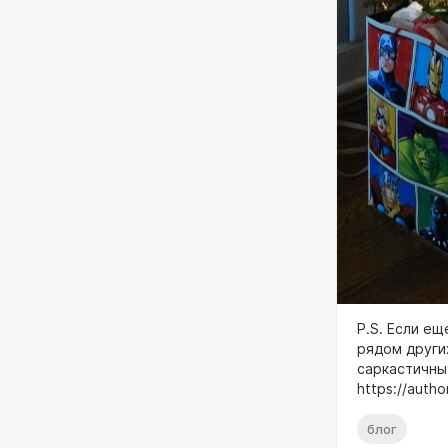
P.S. Если ещ
рядом други
саркастичны
https://auth
блог