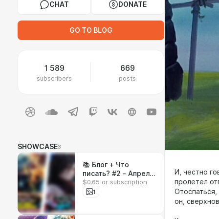
CHAT
DONATE
GO TO BLOG
1 589
669
subscribers
posts
SHOWCASE
3
📚 Блог + Что
И, честно г
писать? #2 - Апрель
$0.65 or subscription
пролетел отп
26 - Май 2 📚
(подсчет голосов
1
Отоспаться, 
утром воскресенья)
он, сверхно