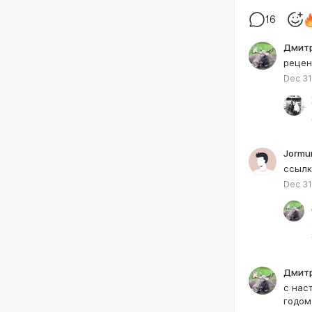
16
Дмит
рецен
Dec 31
Jormu
ссылк
Dec 31
Дмит
с нас
годом