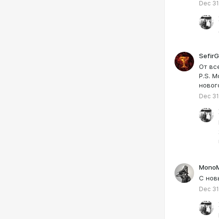
Dec 31
SefirG
От вс
P.S. 
новог
Dec 31
Mono
С нов
Dec 31