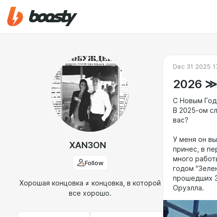
Dec 31 2025 1
2026 ≫
С Новым Год
В 2025-ом сл
вас?
У меня он в
XAN3ON
принес, в п
много работ
Follow
годом "Зеле
прошедших 3
Хорошая концовка ≠ концовка, в которой
Оруэлла.
все хорошо.