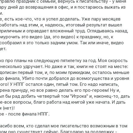
правлю праздник с семьей, вернусь к писательству - у меня
ару дней до возвращения в офис, и я постараюсь выжать из
м.
, есть кое-что, что я успел доделать. Уже пару месяцев
работать над этим, и, надеюсь, итоговый результат вышел
приличным и оправдает вложенный труд. Оглядываясь назад,
иурочить это видео (да, это видео) к празднику, но, к
ообразил я это только задним умом. Так или иначе, видео
ет.
ко про планы на следующую пятилетку за год. Моя скорость
. несколько удручает. Но даже и так, книги не стоят на месте:
 дописан первый том, и, по моим прикидкам, осталось меньше
 до финала, Убито почти добрался до всемогущества и уровня
го! У НППГ остался один, пятый том. Его надо написать,
рена причуду, но все равно делать его про-героем! Ну и,
ыл бы рад добить четвертый том "Игрока" и, наконец-то, дать
е-все вопросы, благо работа над книгой уже начата. И дать
 (нет)!
ое - после финала НППГ.
асибо всем, кто сделал мое писательство возможным в том
ором оно существует сейчас. Благодарю за поддержку -