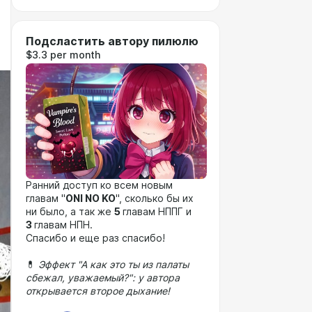
Подсластить автору пилюлю
$3.3 per month
Ранний доступ ко всем новым
главам "
ONI NO KO
", сколько бы их
ни было, а так же
5
главам НППГ и
3
главам НПН.
Спасибо и еще раз спасибо!
💊
Эффект "А как это ты из палаты
сбежал, уважаемый?": у автора
открывается второе дыхание!