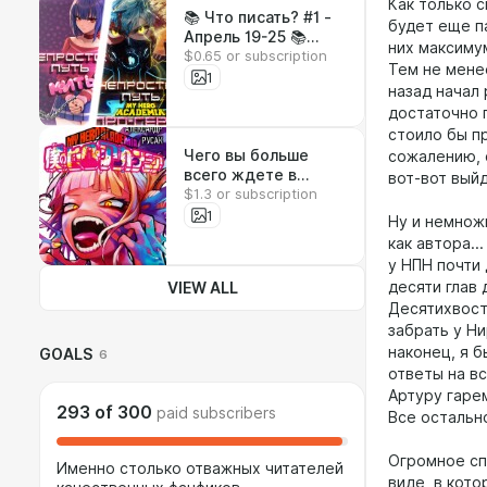
Как только с
📚 Что писать? #1 -
будет еще п
Апрель 19-25 📚
них максиму
$0.65 or subscription
(подсчет голосов
Тем не менее
после >100 мнений)
1
назад начал 
достаточно 
стоило бы пр
Чего вы больше
сожалению, с
всего ждете в
вот-вот выйд
$1.3 or subscription
НППГ? Экшен,
рассуждения,
1
Ну и немнож
романтика, диалоги
как автора..
у НПН почти
десяти глав
VIEW ALL
Десятихвосто
забрать у Ни
наконец, я б
GOALS
6
ответы на вс
Артуру гарем
293
of
300
paid subscribers
Все остальн
Огромное сп
Именно столько отважных читателей
виде, в кот