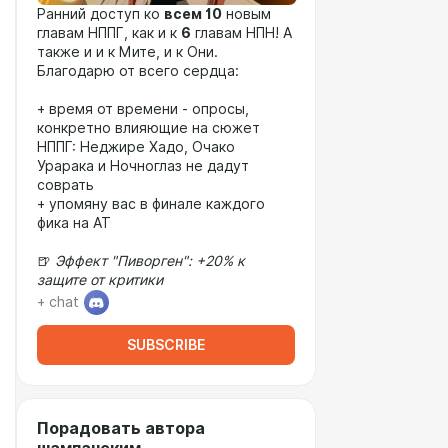
Ранний доступ ко
всем 10
новым
главам НППГ, как и к
6
главам НПН! А
также и и к Мите, и к Они.
Благодарю от всего сердца:
+ время от времени - опросы,
конкретно влияющие на сюжет
НППГ: Неджире Хадо, Очако
Урарака и Ночноглаз не дадут
соврать
+ упомяну вас в финале каждого
фика на АТ
🍺
Эффект "Пиворген": +20% к
защите от критики
+ chat
SUBSCRIBE
Порадовать автора