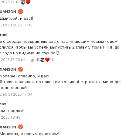
 2025 17:19
1
XAN3ON
Дмитрий, и вас!)
Dec 31 2025 17:33
raal
его сердца поздравляю вас с наступающим новым годом!
Молился чтобы вы успели выпустить 2 главу 5 тома НППГ до
о года но видимо не судьба🙃
 2025 17:26
(changed)
1
XAN3ON
Noname, спасибо, и вас!
Я тоже надеялся, но пока там только 4 страницы, мало для
полноценной
Dec 31 2025 17:34
Max
ым гооодом!
 2025 18:49
XAN3ON
MonoMax, с новым счастьем!