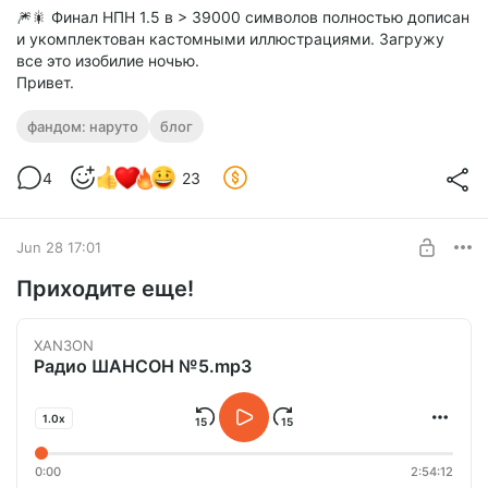
🎆🎇 Финал НПН 1.5 в > 39000 символов полностью дописан
и укомплектован кастомными иллюстрациями. Загружу
все это изобилие ночью.
Привет.
фандом: наруто
блог
4
23
Jun 28 17:01
Приходите еще!
XAN3ON
Радио ШАНСОН №5.mp3
1.0x
0:00
2:54:12