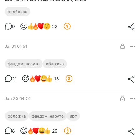
подборка
9
22
Jul 01 01:51
Аннотация НПН-2. Веселое (и немного
фандом: наруто
обложка
спойлерное)
Level required:
21
18
Порадовать автора шампанским
SUBSCRIBE
Jun 30 04:24
Новая обложка первого и полуторного
обложка
фандом: наруто
арт
томов НПН
Level required:
8
29
Тут спойлеры начали обсуждать :(
Порадовать автора шампанским