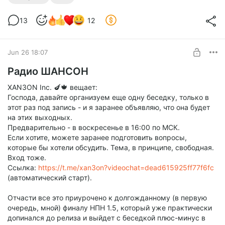
- 1:57:00 - сохранение стилистики в книгах и поиск своего
13
12
подхода
- 2:18:00 - Зантрон заканчивает беседу в первый раз
Jun 26 18:07
- 2:30:00 - снова стилистика (Сильное Действие)
Радио ШАНСОН
XAN3ON Inc. 🍆🍁 вещает:
Господа, давайте организуем еще одну беседку, только в
этот раз под запись - и я заранее объявляю, что она будет
на этих выходных.
Предварительно - в воскресенье в 16:00 по МСК.
Если хотите, можете заранее подготовить вопросы,
которые бы хотели обсудить. Тема, в принципе, свободная.
Вход тоже.
Ссылка:
https://t.me/xan3on?videochat=dead615925ff77f6fc
(автоматический старт).
Отчасти все это приурочено к долгожданному (в первую
очередь, мной) финалу НПН 1.5, который уже практически
допинался до релиза и выйдет с беседкой плюс-минус в