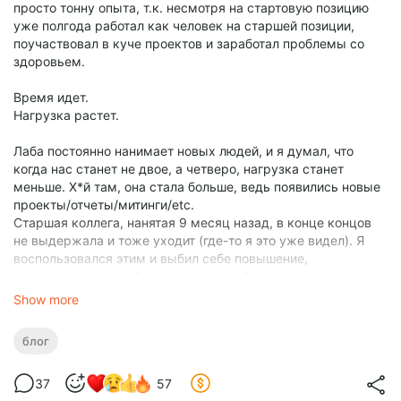
просто тонну опыта, т.к. несмотря на стартовую позицию
уже полгода работал как человек на старшей позиции,
поучаствовал в куче проектов и заработал проблемы со
здоровьем.
Время идет.
Нагрузка растет.
Лаба постоянно нанимает новых людей, и я думал, что
когда нас станет не двое, а четверо, нагрузка станет
меньше. Х*й там, она стала больше, ведь появились новые
проекты/отчеты/митинги/etc.
Старшая коллега, нанятая 9 месяц назад, в конце концов
не выдержала и тоже уходит (где-то я это уже видел). Я
воспользовался этим и выбил себе повышение,
перепрыгнув второй год вроде как обязательного стажа.
Повышение плюс отдельное повышение зарплаты - на
Show more
словах круто, на деле это только понты да копейки, сама
надбавка курам насмех.
блог
А вот нагрузка, сука, снова возросла.
37
57
Создается такое впечатление, что сложность все время