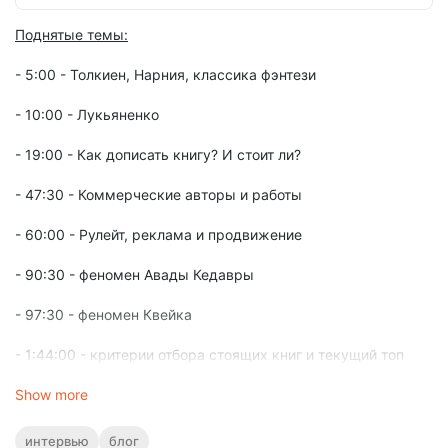
Поднятые темы:
- 5:00 - Толкиен, Нарния, классика фэнтези
- 10:00 - Лукьяненко
- 19:00 - Как дописать книгу? И стоит ли?
- 47:30 - Коммерческие авторы и работы
- 60:00 - Рулейт, реклама и продвижение
- 90:30 - феномен Авады Кедавры
- 97:30 - феномен Квейка
- 1:44:00 - критерии отбора стоящих книг и текущий топ
фикрайтеров
Show more
- 1:56:00 - Зантрон ставит таймер на 10 минут, чтобы
закончить беседку
интервью
блог