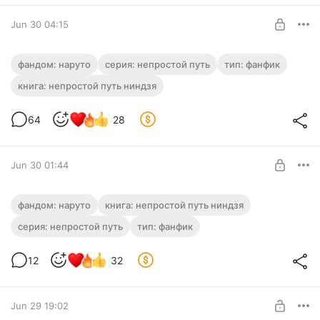
SUBSCRIBE
Jun 30 04:15
Непростой Путь Ниндзя. Глава 68.5.
фандом: наруто
серия: непростой путь
тип: фанфик
"КРАСНАЯ СВАДЬБА". [КОНЕЦ ПЕРВОГО
книга: непростой путь ниндзя
С ПОЛОВИНОЙ ТОМА]
Level required:
Порадовать автора шампанским
64
28
SUBSCRIBE
Jun 30 01:44
Непростой Путь Ниндзя. Глава 68.
фандом: наруто
книга: непростой путь ниндзя
"Конец".
серия: непростой путь
тип: фанфик
Level required:
Порадовать автора шампанским
12
32
SUBSCRIBE
Jun 29 19:02