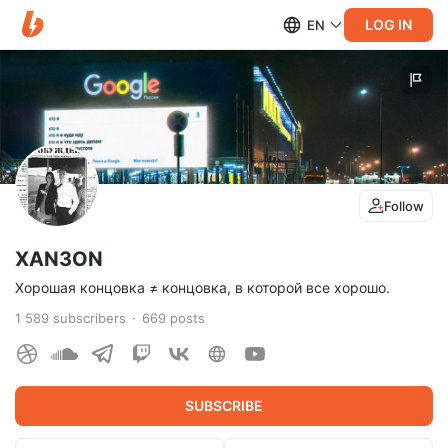
LOG IN
EN
Follow
XAN3ON
Хорошая концовка ≠ концовка, в которой все хорошо.
1 589
subscribers
669
posts
SUBSCRIBE