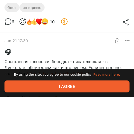
блог
интервью
6
10
Jun 21 17:30
🎧
Спонтанная голосовая беседка - писательская - в
Дискорде, обсуждаем как и что пишем. Если интересно,
залетайте:
https://discord.gg/3FwXYBRHZ
By using the site, you agree to our cookie policy.
Read more here.
интервью
I AGREE
3
7
Jun 19 22:07
Перевес абсолютно минимальный.