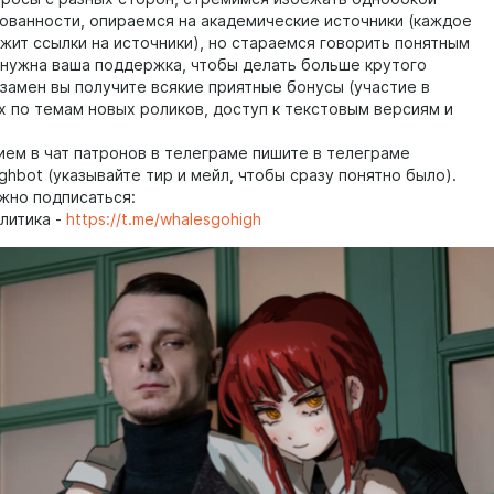
ованности, опираемся на академические источники (каждое
жит ссылки на источники), но стараемся говорить понятным
 нужна ваша поддержка, чтобы делать больше крутого
взамен вы получите всякие приятные бонусы (участие в
х по темам новых роликов, доступ к текстовым версиям и
ием в чат патронов в телеграме пишите в телеграме
hbot (указывайте тир и мейл, чтобы сразу понятно было).
жно подписаться:
литика -
https://t.me/whalesgohigh