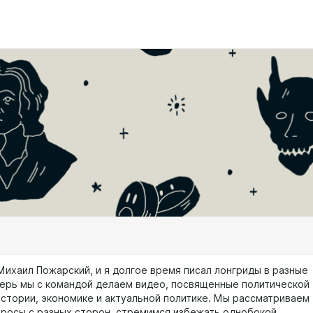
Михаил Пожарский, и я долгое время писал лонгриды в разные
перь мы с командой делаем видео, посвященные политической
истории, экономике и актуальной политике. Мы рассматриваем
росы с разных сторон, стремимся избежать однобокой