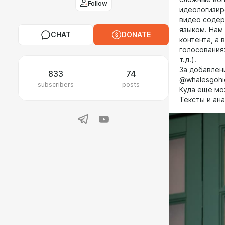
Follow
идеологизир
видео содер
языком. Нам
CHAT
DONATE
контента, а 
голосования
т.д.).
За добавлен
833
74
@whalesgohig
subscribers
posts
Куда еще мо
Тексты и ана