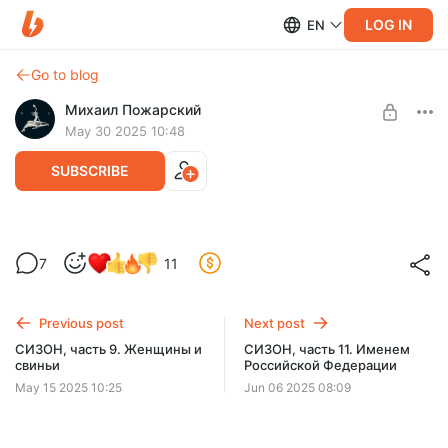
LOG IN
EN
Go to blog
Михаил Пожарский
May 30 2025 10:48
SUBSCRIBE
СИЗОН, часть 10. Шерсть
7
11
Level required:
Блатная самоорганизация несла арестантам многие блага,
Синий кит
но она была необходима и самой тюремной
администрации.
Previous post
Next post
SUBSCRIBE
СИЗОН, часть 9. Женщины и
СИЗОН, часть 11. Именем
свиньи
Российской Федерации
May 15 2025 10:25
Jun 06 2025 08:09