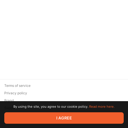
Terms of service
Privacy policy
Brand
By using the site, you agree to our cookie policy.
Read more here.
Support
© 2026 Zaya Solutions Limited. All rights reserved. All trademarks
I AGREE
are the property of their respective owners.