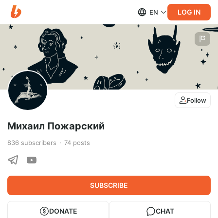
LOG IN
EN
Follow
Михаил Пожарский
836
subscribers
74
posts
SUBSCRIBE
DONATE
CHAT