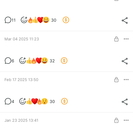
SUBSCRIBE
СИЗОН, часть 7. Битва со змеем
11
30
В тюрьме есть хаты черные и есть хаты красные. Но
Level required:
прежде всего тюрьма — синяя. Здесь пьют столько,
Синий кит
сколько не пьют на воле.
Mar 04 2025 11:23
SUBSCRIBE
СИЗОН, часть 6. Маньяк
6
32
Это впервые произошло на моих глазах: кого-то превратили
Level required:
в раба.
Синий кит
Feb 17 2025 13:50
SUBSCRIBE
СИЗОН, часть 5. Розы любят воду
4
30
Розы любят воду, а пацаны свободу
Level required:
Розы гибнут на морозе, а пацаны на красной зоне
Синий кит
Jan 23 2025 13:41
SUBSCRIBE