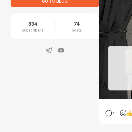
GO TO BLOG
834
74
subscribers
posts
4