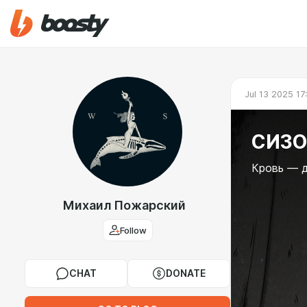
Jul 13 2025 17
СИЗОН
Кровь — д
Михаил Пожарский
Follow
CHAT
DONATE