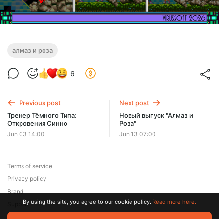
алмаз и роза
6
Previous post
Next post
Тренер Тёмного Типа:
Новый выпуск "Алмаз и
Откровения Синно
Роза"
Jun 03 14:00
Jun 13 07:00
Terms of service
Privacy policy
Brand
By using the site, you agree to our cookie policy.
Read more here.
Support