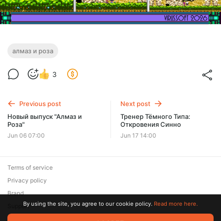
алмаз и роза
3
Previous post
Next post
Новый выпуск "Алмаз и
Тренер Тёмного Типа:
Роза"
Откровения Синно
Jun 06 07:00
Jun 17 14:00
Terms of service
Privacy policy
Brand
By using the site, you agree to our cookie policy.
Read more here.
Support