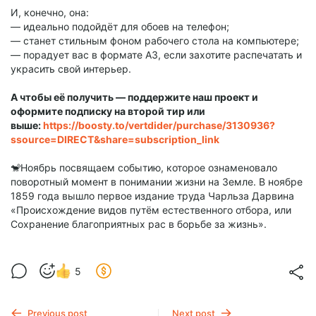
И, конечно, она:
— идеально подойдёт для обоев на телефон;
— станет стильным фоном рабочего стола на компьютере;
— порадует вас в формате А3, если захотите распечатать и
украсить свой интерьер.
А чтобы её получить — поддержите наш проект и
оформите подписку на второй тир или
выше:
https://boosty.to/vertdider/purchase/3130936?
ssource=DIRECT&share=subscription_link
🐒Ноябрь посвящаем событию, которое ознаменовало
поворотный момент в понимании жизни на Земле. В ноябре
1859 года вышло первое издание труда Чарльза Дарвина
«Происхождение видов путём естественного отбора, или
Сохранение благоприятных рас в борьбе за жизнь».
5
Previous post
Next post