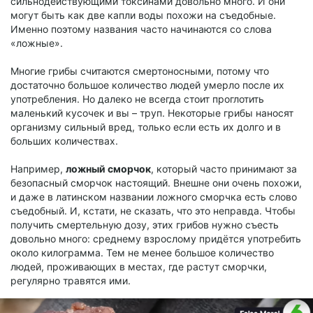
сильнодействующими токсинами довольно много. И они
могут быть как две капли воды похожи на съедобные.
Именно поэтому названия часто начинаются со слова
«ложные».
Многие грибы считаются смертоносными, потому что
достаточно большое количество людей умерло после их
употребления. Но далеко не всегда стоит проглотить
маленький кусочек и вы – труп. Некоторые грибы наносят
организму сильный вред, только если есть их долго и в
больших количествах.
Например,
ложный сморчок
, который часто принимают за
безопасный сморчок настоящий. Внешне они очень похожи,
и даже в латинском названии ложного сморчка есть слово
съедобный. И, кстати, не сказать, что это неправда. Чтобы
получить смертельную дозу, этих грибов нужно съесть
довольно много: среднему взрослому придётся употребить
около килограмма. Тем не менее большое количество
людей, проживающих в местах, где растут сморчки,
регулярно травятся ими.