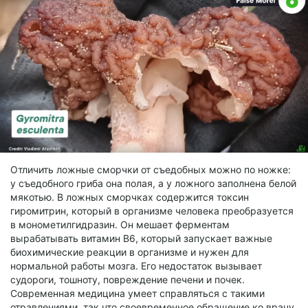
Отличить ложные сморчки от съедобных можно по ножке:
у съедобного гриба она полая, а у ложного заполнена белой
мякотью. В ложных сморчках содержится токсин
гиромитрин, который в организме человека преобразуется
в монометилгидразин. Он мешает ферментам
вырабатывать витамин В6, который запускает важные
биохимические реакции в организме и нужен для
нормальной работы мозга. Его недостаток вызывает
судороги, тошноту, повреждение печени и почек.
Современная медицина умеет справляться с такими
отравлениями, так что своевременное обращение ко врачу