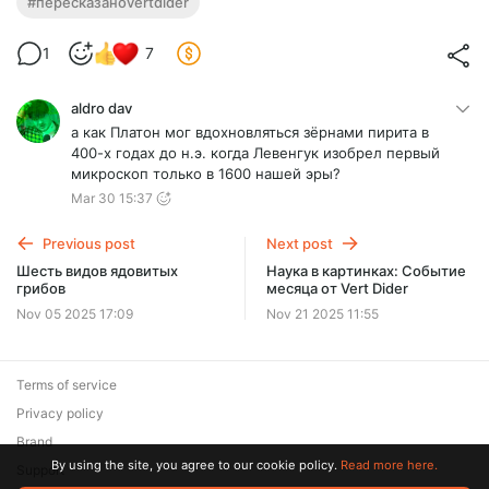
#пересказаноvertdider
1
7
aldro dav
а как Платон мог вдохновляться зёрнами пирита в
400-х годах до н.э. когда Левенгук изобрел первый
микроскоп только в 1600 нашей эры?
Mar 30 15:37
Previous post
Next post
Шесть видов ядовитых
Наука в картинках: Событие
грибов
месяца от Vert Dider
Nov 05 2025 17:09
Nov 21 2025 11:55
Terms of service
Privacy policy
Brand
By using the site, you agree to our cookie policy.
Read more here.
Support