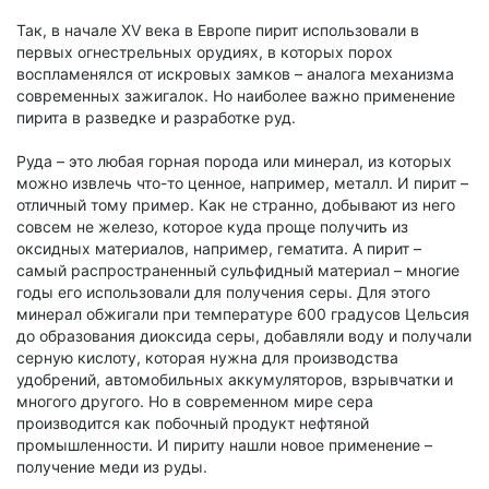
Так, в начале XV века в Европе пирит использовали в
первых огнестрельных орудиях, в которых порох
воспламенялся от искровых замков – аналога механизма
современных зажигалок. Но наиболее важно применение
пирита в разведке и разработке руд.
Руда – это любая горная порода или минерал, из которых
можно извлечь что-то ценное, например, металл. И пирит –
отличный тому пример. Как не странно, добывают из него
совсем не железо, которое куда проще получить из
оксидных материалов, например, гематита. А пирит –
самый распространенный сульфидный материал – многие
годы его использовали для получения серы. Для этого
минерал обжигали при температуре 600 градусов Цельсия
до образования диоксида серы, добавляли воду и получали
серную кислоту, которая нужна для производства
удобрений, автомобильных аккумуляторов, взрывчатки и
многого другого. Но в современном мире сера
производится как побочный продукт нефтяной
промышленности. И пириту нашли новое применение –
получение меди из руды.