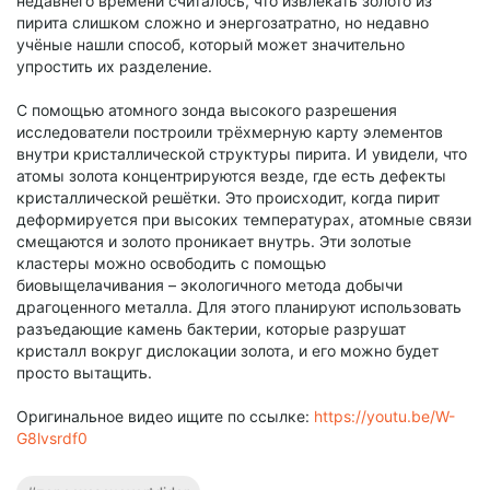
недавнего времени считалось, что извлекать золото из
пирита слишком сложно и энергозатратно, но недавно
учёные нашли способ, который может значительно
упростить их разделение.
С помощью атомного зонда высокого разрешения
исследователи построили трёхмерную карту элементов
внутри кристаллической структуры пирита. И увидели, что
атомы золота концентрируются везде, где есть дефекты
кристаллической решётки. Это происходит, когда пирит
деформируется при высоких температурах, атомные связи
смещаются и золото проникает внутрь. Эти золотые
кластеры можно освободить с помощью
биовыщелачивания – экологичного метода добычи
драгоценного металла. Для этого планируют использовать
разъедающие камень бактерии, которые разрушат
кристалл вокруг дислокации золота, и его можно будет
просто вытащить.
Оригинальное видео ищите по ссылке:
https://youtu.be/W-
G8lvsrdf0