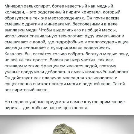
Минерал халькопирит, более известный как медный
колчедан, – это родственный пириту кристалл, который
образуется в тех же месторождениях. Он почти всегда
смешан с другими минералами, бесполезными в деле
выплавки меди. Чтобы выделить его из общей массы,
используют специальную технологию: руду измельчают и
смешивают с водой, где гидрофобные металлосодержащие
частицы всплывают с пузырьками на поверхность.
Казалось бы, остаётся только собрать богатую медью пену,
но всё не так просто. Важен размер частиц, так как
слишком мелкие фракции смываются водой, поэтому
ученые придумали добавлять в смесь измельчённый пирит.
Он действует как плавучая масса для халькопирита и
существенно снижает потери меди в водяной пене. Такой
вот пиритовый шаттл.
Но недавно учёные придумали самое крутое применение
пирита – для добычи настоящего золота!