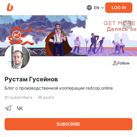
LOG IN
EN
Follow
Рустам Гусейнов
Блог о производственной кооперации radcop.online
81
subscribers
36
posts
SUBSCRIBE