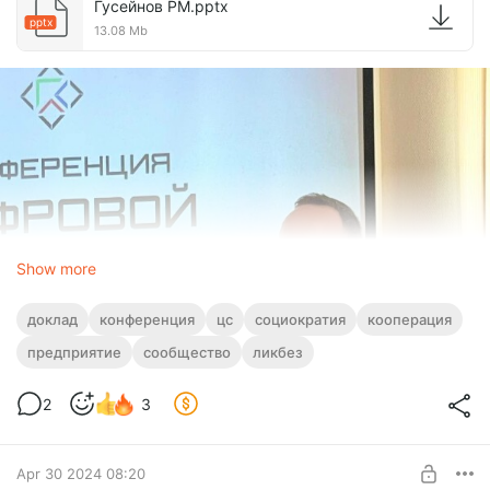
Гусейнов РМ.pptx
pptx
13.08 Mb
Show more
доклад
конференция
цс
социократия
кооперация
предприятие
сообщество
ликбез
2
3
Apr 30 2024 08:20