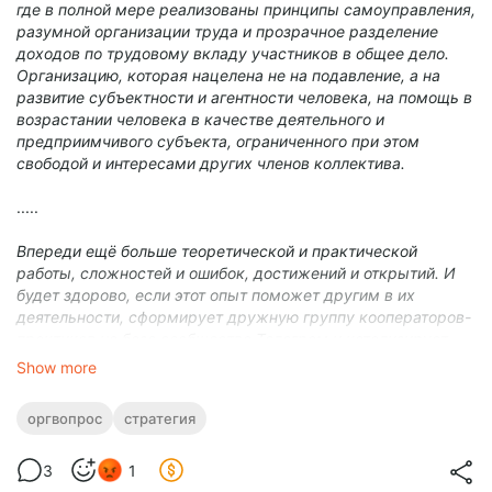
где в полной мере реализованы принципы самоуправления,
разумной организации труда и прозрачное разделение
доходов по трудовому вкладу участников в общее дело.
Организацию, которая нацелена не на подавление, а на
развитие субъектности и агентности человека, на помощь в
возрастании человека в качестве деятельного и
предприимчивого субъекта, ограниченного при этом
свободой и интересами других членов коллектива.
.....
Впереди ещё больше теоретической и практической
работы, сложностей и ошибок, достижений и открытий. И
будет здорово, если этот опыт поможет другим в их
деятельности, сформирует дружную группу кооператоров-
практиков на базе сообщества Телеграм и катализирует
теорию и практику других товарищей.
Show more
Для автора этот блог является экспериментом по
мониторингу деятельного интереса людей к теме
оргвопрос
стратегия
кооперации. Измерению готовности людей не просто
смотреть видео на Ютубе, ходить пару раз в год на
3
1
бесплатные конференции и вести бесконечные споры в