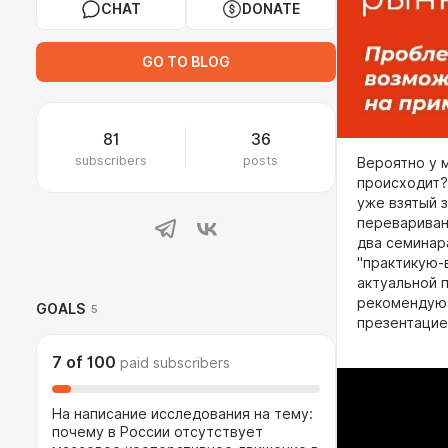
CHAT
DONATE
GO TO BLOG
81
36
subscribers
posts
Вероятно у м
происходит?
уже взятый 
перевариван
два семинар
"практикую-в
актуальной 
рекомендую 
GOALS
5
презентацие
7
of
100
paid subscribers
На написание исследования на тему:
почему в России отсутствует