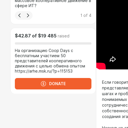
массовое кооперативное движение в
сфере ИТ?
1
of
4
$42.87
of
$19 485
raised
На организацию Coop Days с
бесплатным участием 50
представителей кооперативного
движения с целью обмена опытом
https://arhe.msk.ru/?p=115153
Если говорит
DONATE
представляет
шагах и про
понимаемых 
сотрудничес
собственнос
создания эг