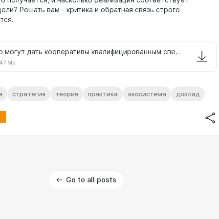
то получается, и насколько реализация соответствует
ели? Решать вам - критика и обратная связь строго
тся.
Что могут дать кооперативы квалифицированным специалистам на растущем рынке v.1.0.pptx
47 Mb
я
стратегия
теория
практика
экосистема
доклад
Go to all posts