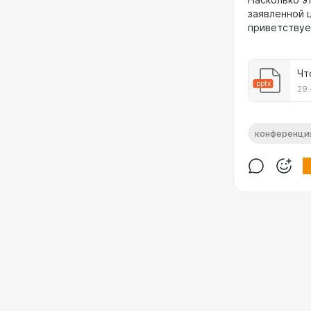
Насколько э
заявленной ц
приветствуе
pptx
29.
конференци