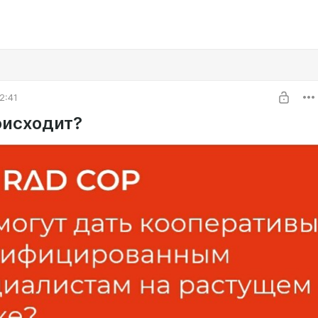
2:41
оисходит?