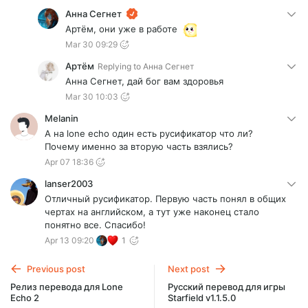
Анна Сегнет
Артём, они уже в работе
Mar 30 09:29
Артём
Replying to
Анна Сегнет
Анна Сегнет, дай бог вам здоровья
Mar 30 10:03
Melanin
А на lone echo один есть русификатор что ли?
Почему именно за вторую часть взялись?
Apr 07 18:36
lanser2003
Отличный русификатор. Первую часть понял в общих
чертах на английском, а тут уже наконец стало
понятно все. Спасибо!
Apr 13 09:20
1
Previous post
Next post
Релиз перевода для Lone
Русский перевод для игры
Echo 2
Starfield v1.1.5.0