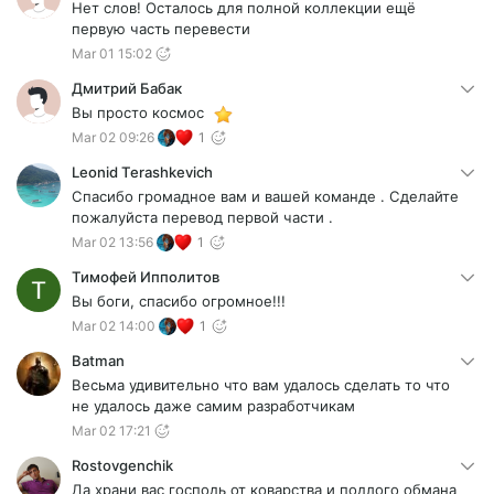
Нет слов! Осталось для полной коллекции ещё
первую часть перевести
Mar 01 15:02
Дмитрий Бабак
Вы просто космос
Mar 02 09:26
1
Leonid Terashkevich
Спасибо громадное вам и вашей команде . Сделайте
пожалуйста перевод первой части .
Mar 02 13:56
1
Тимофей Ипполитов
Вы боги, спасибо огромное!!!
Mar 02 14:00
1
Batman
Весьма удивительно что вам удалось сделать то что
не удалось даже самим разработчикам
Mar 02 17:21
Rostovgenchik
Да храни вас господь от коварства и подлого обмана