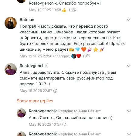
Rostovgenchik, Спасибо попробуем!
May 12 2025 19:58
1
Batman
Поиграл и могу сказать, что перевод просто
классный, меню шикарное , люди которые ругают
нейросети, просто застряли в средневековье. Как
будто человек переводил. Ещё раз спасибо! Шрифты
шикарные, меню радует
May 12 2025 22:56
(changed)
1
Rostovgenchik
Анна , здравствуйте. Скажите пожалуйста , а вы
сможете адаптировать свой руссификатор под
версию 1.01 ? :)
May 15 2025 22:57
Show more replies
Rostovgenchik
Replying to
Анна Сегнет
Анна Сегнет, Ок , спасибо за пояснение :)
May 16 2025 13:57
Rostovgenchik
Replying to
Анна Сегнет