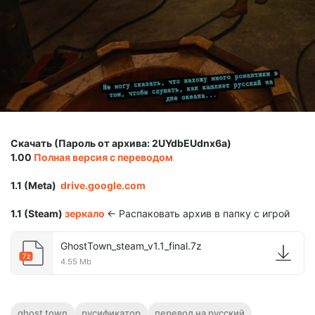
Скачать (Пароль от архива: 2UYdbEUdnx6a)
1.00
Полная версия с переводом
1.1 (Meta)
drive.google.com
1.1 (Steam)
зеркало
<- Распаковать архив в папку с игрой
GhostTown_steam_v1.1_final.7z
7z
4.55 Mb
ghost town
русификатор
перевод на русский