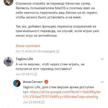
Огромное спасибо за перевод! Качество супер.
Являюсь пользователем MacOS и поэтому взял на
себя смелость переписать ваш батник на sh скрипт,
чтобы можно было установить и на маке.
Так же, добавил функцию переноса сохранений из
оригинального перевода, на случай, если игрок уже
начал игру на английском.
Проверил на своем устройстве, всё завелось
Show comment
идеально (устанавливал на версию 1.01).
Oct 11 2025 00:36
(changed)
Ссылка на
Tagirov Life
скрипт: https://mega.nz/file/HQh3jbiY#b2eCdTN7ycszg
А на пк версию, чтоб через стим играть, не
TDOVf6kYjV2ROhBK377hCWRKn7EhkQ
получится этот перевод поставить?
Jun 22 08:15
Инструкция:
1. Распаковываем в оригинальную папку
Анна Сегнет
русификатора, рядом с батником.
Tagirov Life, для стим версии архив доступен
2. Устанавливаем ADB через команду brew install
https://drive.google.com/file/d/1x6abR8gAw
тут:
android-platform-tools .
UYLY3rVedTP31Yb8PcyvVhl/view?usp=sharing
3. Запускаем install.rus.command в Finder.
Jun 22 09:28
3.1. Если не получилось, можно через