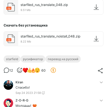
starfiled_rus_translate_048.zip
zip
9.51 Mb
Cкачать без установщика
starfiled_rus_translate_noistall_048.zip
zip
8.22 Mb
starfield
русификатор
перевод на русский
12
60
Kiran
Спасибо!
Sep 24 2023 21:58
Z-O-R-G
Молодцы!