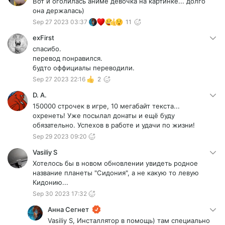
Вот и оголилась аниме девочка на картинке... долго
она держалась)
Sep 27 2023 03:37
11
exFirst
спасибо.
перевод понравился.
будто оффициалы переводили.
Sep 27 2023 22:16
2
D. A.
150000 строчек в игре, 10 мегабайт текста...
охренеть! Уже посылал донаты и ещё буду
обязательно. Успехов в работе и удачи по жизни!
Sep 29 2023 09:20
Vasiliy S
Хотелось бы в новом обновлении увидеть родное
название планеты "Сидония", а не какую то левую
Кидонию...
Sep 30 2023 17:32
Анна Сегнет
Vasiliy S, Инсталлятор в помощь) там специально