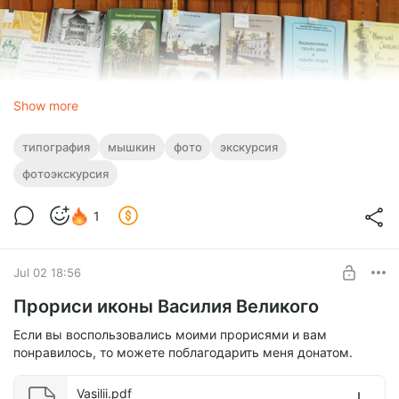
Show more
типография
мышкин
фото
экскурсия
фотоэкскурсия
Типография больше не работает – не пережила
цифровизацию. Но её не стали просто ликвидировать, а
1
сделали из неё шикарный музей – человеческий:
Jul 02 18:56
Прориси иконы Василия Великого
Если вы воспользовались моими прорисями и вам
понравилось, то можете поблагодарить меня донатом.
Vasilii.pdf