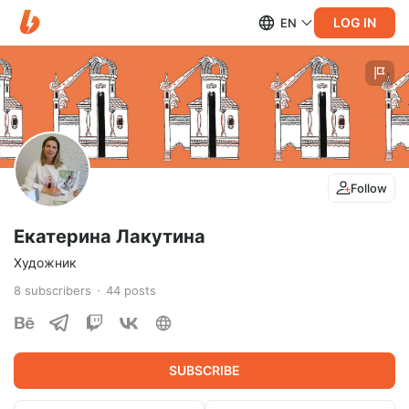
LOG IN
EN
Follow
Екатерина Лакутина
Художник
8
subscribers
44
posts
SUBSCRIBE