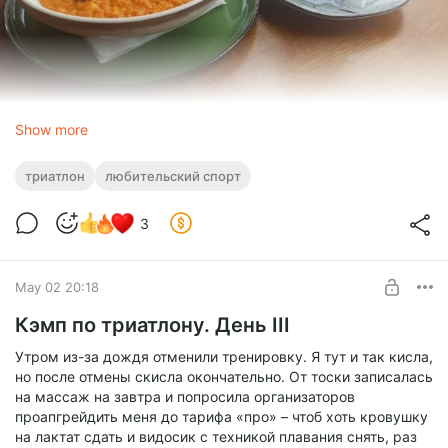
Show more
триатлон
любительский спорт
3
Сначала мы пошли плавать. По ощущениям, я плыла как
бог. Но потом тренер выложил видео каждого, и это был
May 02 20:18
ужас: я плыву очень некрасиво, уже как стареющая
бабища. Никакой лёгкости и пружинистости. Это раз.
Кэмп по триатлону. День III
Утром из-за дождя отменили тренировку. Я тут и так кисла,
но после отмены скисла окончательно. От тоски записалась
на массаж на завтра и попросила организаторов
проапгрейдить меня до тарифа «про» – чтоб хоть кровушку
на лактат сдать и видосик с техникой плавания снять, раз