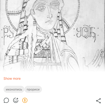
Show more
иконопись
прориси