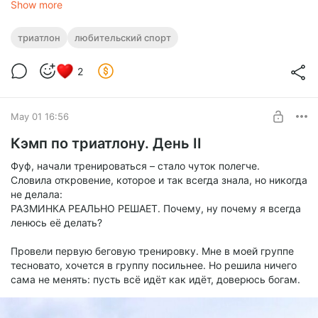
Show more
триатлон
любительский спорт
2
Размышляла над словами главного тренера Сурена. Когда
он тренировал велосборную, то спрашивал у спортсменов,
May 01 16:56
где они берут мотивацию. Как вы понимаете, в сборной
тренируются спортсмены самого топового уровня, топее
Кэмп по триатлону. День II
(или топьше) некуда. И все как один говорили: я просто
очень люблю кататься на велике. Получается, что успех как
Фуф, начали тренироваться – стало чуток полегче.
будто бы бывает только там, где тебе нравится процесс.
Словила откровение, которое и так всегда знала, но никогда
Зачем тогда вообще заниматься тем, чем не нравится?
не делала:
Незачем.
РАЗМИНКА РЕАЛЬНО РЕШАЕТ. Почему, ну почему я всегда
ленюсь её делать?
Провели первую беговую тренировку. Мне в моей группе
тесновато, хочется в группу посильнее. Но решила ничего
сама не менять: пусть всё идёт как идёт, доверюсь богам.