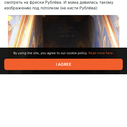
смотреть на фрески Рублёва. И мама дивилась такому
изображению под потолком (не кисти Рублёва):
Сначала я хотела описывать этот опыт в позитивном ключе
– мол, что-то новое и незнакомое, а мозг это очень любит,
ой-как-интересно и всё такое. Но в самолёте я начала
читать Пелевина, а это осложнило.
By using the site, you agree to our cookie policy.
Read more here.
I AGREE