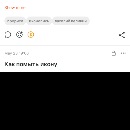
Show more
прориси
иконопись
василий великий
May 28 19:06
Как помыть икону