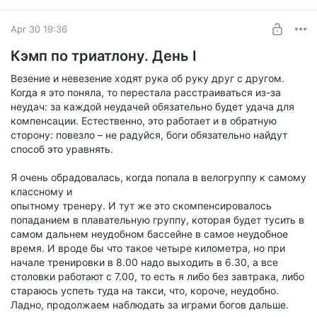
Apr 30 19:36
Почему-то уже не так грустно и одиноко. И хотя я по-
Кэмп по триатлону. День I
прежнему пока ещё ни с кем не подружилась, но
необходимость в этом почему-то отпала. Молча
Везение и невезение ходят рука об руку друг с другом.
тренироваться и в остальное время писать книгу – стало
Когда я это поняла, то перестала расстраиваться из-за
достаточно.
неудач: за каждой неудачей обязательно будет удача для
компенсации. Естественно, это работает и в обратную
сторону: повезло – не радуйся, боги обязательно найдут
способ это уравнять.
Я очень обрадовалась, когда попала в велогруппу к самому
классному и
опытному тренеру. И тут же это скомпенсировалось
попаданием в плавательную группу, которая будет тусить в
самом дальнем неудобном бассейне в самое неудобное
время. И вроде бы что такое четыре километра, но при
начале тренировки в 8.00 надо выходить в 6.30, а все
столовки работают с 7.00, то есть я либо без завтрака, либо
стараюсь успеть туда на такси, что, короче, неудобно.
Ладно, продолжаем наблюдать за играми богов дальше.