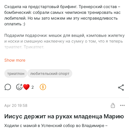
Сходила на предстартовый брифинг. Тренерский состав –
бомбический: собрали самых чемпионов тренировать нас
любителей. Но мы зато можем им эту несправедливость
оплатить :)
Подарили подарочки: мешок для вещей, кэмповые жилетку
и носки и смешную наклеечку на сумку о том, что я теперь
триатлет. Трикатлет.
Пока что чувствую большое одиночение. Тут все очень
Show more
опытные, у многих уже несколько железных дистанций за
спиной, а я до неё, может, никогда и не дорасту. И ещё тут
триатлон
любительский спорт
все знакомы между собой, а я сижу одна в уголочке.
2
Вечером я пыталась подкачать колесо и окончательно его
сдула. Но вроде бы потом с помощью мамы худо-бедно
справилась. Да, велик живёт вместе с нами в нашем и без
того небольшом номере.
Apr 20 19:58
Иисус держит на руках младенца Марию
Напомню, что к триатлону я не имею никакого отношения, а
в контактных
Ходили с мамой в Успенский собор во Владимире –
педалях ездила буквально четыре раза.