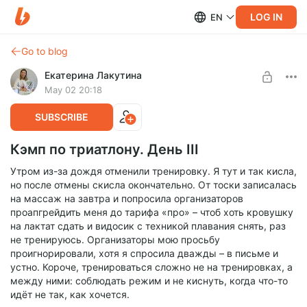
LOG IN
EN
Go to blog
Екатерина Лакутина
May 02 20:18
SUBSCRIBE
Кэмп по триатлону. День III
Утром из-за дождя отменили тренировку. Я тут и так кисла,
но после отмены скисла окончательно. От тоски записалась
на массаж на завтра и попросила организаторов
проапгрейдить меня до тарифа «про» – чтоб хоть кровушку
на лактат сдать и видосик с техникой плавания снять, раз
не тренируюсь. Организаторы мою просьбу
проигнорировали, хотя я спросила дважды – в письме и
устно. Короче, тренироваться сложно не на тренировках, а
между ними: соблюдать режим и не киснуть, когда что-то
идёт не так, как хочется.