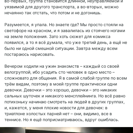
во-первых, группа становится длинной, неуправляемой и
уязвимой для другого транспорта, а во-вторых, можно
нечаянно так отстать, что потом и не догонишь.
Разумеется, я упала. Но знаете где? Мы просто стояли на
светофоре на красном, и я завалилась из стоячего ногами
на земле положения. Зато хоть сюжет для комикса
появился, а то я всё думала, что уже третий день, а ещё не
было ни одной смешной ситуации. Завтра между всем
постараюсь нарисовать.
Вечером ходили на ужин знакомств – каждый со своей
велогруппой, ибо усадить сто человек в одно место –
сложновато для общения. Я в самой слабой группе по всем
трём видам, поэтому в моей группе практически одни
девочки. Девочки – это хорошо, девочки – это никаких
сальных шуточек и никакого менсплейнинга. Но всё равно
потихоньку начинаю смотреть на людей в других группах,
и, кажется, у меня плохие новости для девочек: в
триатлоне холостых парней нет – они, видимо, все в
теннисе. Но я ещё поприсматриваюсь, вдруг ошиблась.