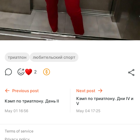
триатлон
любительский спорт
2
Previous post
Next post
Кэмп по триатлону. Дни IV и
Кэмп по триатлону. День II
V
May 01 16:56
May 04 17:25
Terms of service
Privacy policy