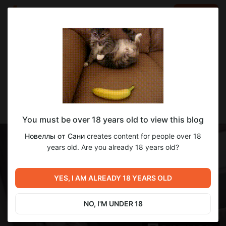
LOG IN
EN
Go to blog
Новеллы от Сани
Feb 28 14:16
SUBSCRIBE
🚨 Партнер, оглавление
You must be over 18 years old to view this blog
Новеллы от Сани
creates content for people over 18
years old. Are you already 18 years old?
YES, I AM ALREADY 18 YEARS OLD
NO, I'M UNDER 18