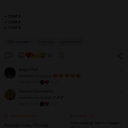
»
ТОМ 3
»
ТОМ 4
»
ТОМ 5
In bundle
партнер
оглавление
2
23
dragonfly4
спасибо большое
Feb 28 19:46
1
Лариса Ермолаева
спасибо большое 💕💕💕
Mar 31 13:51
1
Previous post
Next post
[Партнер] 📖 Том 1 • Глава 1
Красная точка, 73 глава
(#1.2)