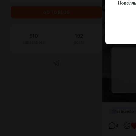
Новеллы
GO TO BLOG
910
192
subscribers
posts
In bundle
4