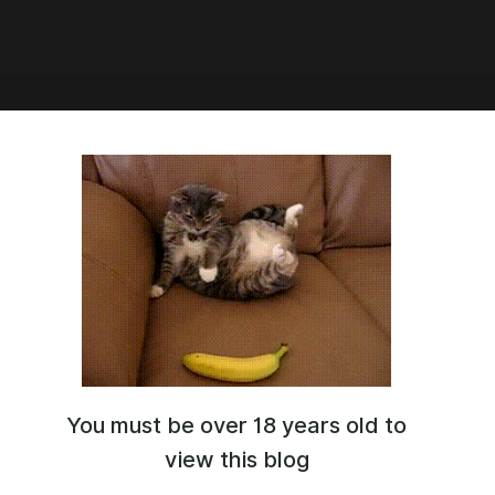
нер] 📖 Том 1 • Глава 2 (#7.3)
кую ручку, Хеджун покрутил ее между пальцами.
л, как наклоняется перо и на белоснежную бумагу
инокая капля...
You must be over 18 years old to
view this blog