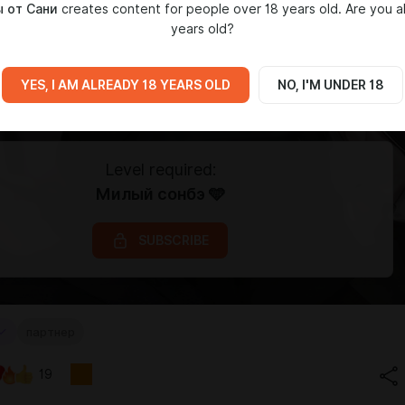
 от Сани
creates content for people over 18 years old. Are you a
years old?
YES, I AM ALREADY 18 YEARS OLD
NO, I'M UNDER 18
Level required:
Милый сонбэ 🩵
SUBSCRIBE
партнер
19