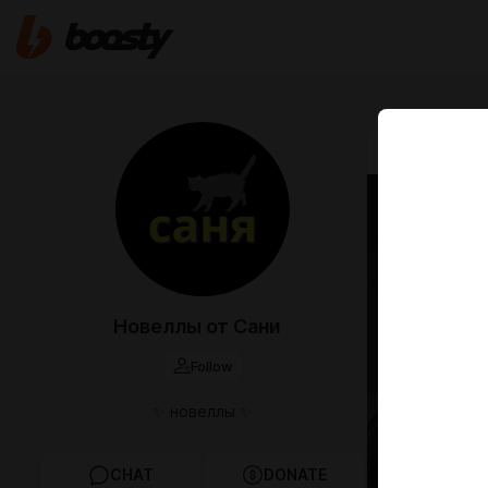
Jun 05 16:44
[Парт
Зажав тон
Представи
падает од
Новеллы от Сани
Follow
✨ новеллы ✨
CHAT
DONATE