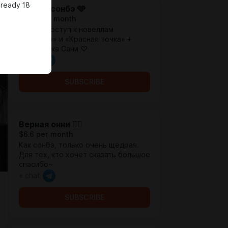
lready 18
Милый сонбэ 🩵
$2.61 per month
Ранний доступ к новеллам
«Партнер» и «Красная точка» +
поддержка Сани ♡
+ chat
SUBSCRIBE
Верная онни ❤️‍🔥
$6.6 per month
Как сонбэ, только очень щедрая.
Для тех, кто хочет сказать большое
спасибо~
+ chat
SUBSCRIBE