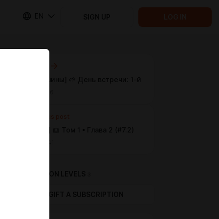
EN
SIGN UP
LOG IN
Next post
[Зона тишины] 🌱 День встречи: 1-й
Jun 07 19:16
Previous post
[Партнер] 📖 Том 1 • Глава 2 (#7.2)
Jun 05 16:41
SUBSCRIPTION LEVELS
3
GIFT A SUBSCRIPTION