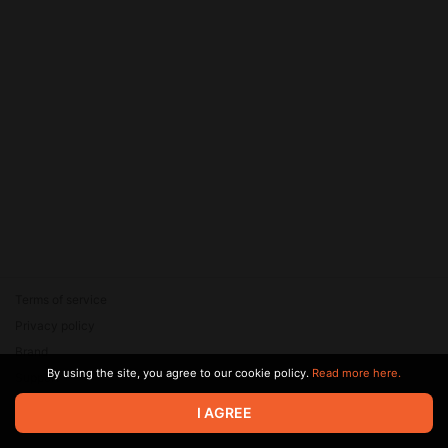
Terms of service
Privacy policy
Brand
By using the site, you agree to our cookie policy.
Read more here.
Support
© 2026 Zaya Solutions Limited. All rights reserved. All trademarks
I AGREE
are the property of their respective owners.